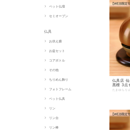
ペット仏壇
セミオープン
仏具
お供え膳
お盆セット
コアボトル
その他
ちりめん飾り
仏具店 仙台 リン た
黒檀 3点
フォトフレーム
ペット仏具
リン
リン台
リン棒