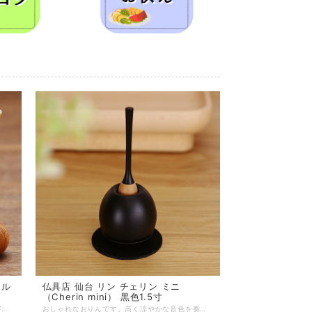
仏具店 仙台 リン チェリン ミニ
（Cherin mini） 黒色1.5寸
おりんとりん棒のセットです。小首を傾げる宇宙飛行士のイメージ。おりんを鳴らしやすい角度に傾けて程よいゆるみで固定し、音色を長く響かせる工夫をしました。 ■商品名：アストロリン パールホワイト ■ブランド：現代仏具 ■シリーズ：リン ■カテゴリ：仏具 リン ■生産国：日本製 ■サイズ：直径5.0cm 高さ6.0cm ■主素材：銅合金 真鍮 ■主仕上： ■重量： ■組立状態：完成品 ■付属品： ■メーカー保証： ※ご注意事項：※余韻を長くするため、リンと台座はほどよいゆるみを持たせて固定しています。
おしゃれなおりんです。高く涼やかな音色を奏でます。付属のりん棒を立てて収納できるので場所をとりません。モダン仏壇はもちろん、手元供養にもおすすめです。 ■商品名：チェリン ミニ（Cherin mini） 黒色1.5寸 ■ブランド：現代仏具 ■シリーズ：リン ■カテゴリ：仏具 リン ■生産国：日本製 ■サイズ：直径4.5cm 高さ11cm ■主素材：真鍮 天然木 ■主仕上： ■重量： ■組立状態：完成品 ■付属品： ■メーカー保証： ※ご注意事項：