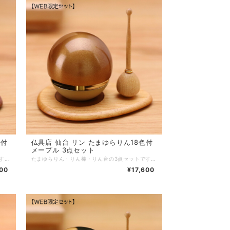
仏具店 仙台 リン たまゆらりん18色付
メープル 3点セット
たまゆらりん・りん棒・りん台の3点セットです。丸くてかわいいおりんを鳴らすとユラユラ揺れて透き通った音色を奏でます。専用のりん棒とりん台のセットです。 ■商品名：たまゆらりん20色付 花梨 3点セット ■ブランド：現代仏具 ■シリーズ：リン ■カテゴリ：仏具 リン ■生産国：日本製 ■サイズ：リン：直径6.0cm 高さ6.0cmリン棒：直径2.0cm 高さ7.7cmリン台：幅10cm 奥行7cm 高さ0.7cm ■主素材：真鍮 花梨 紫檀 ■主仕上：ウレタン塗装 ■重量： ■組立状態：完成品 ■付属品： ■メーカー保証： ※ご注意事項：
たまゆらりん・りん棒・りん台の3点セットです。丸くてかわいいおりんを鳴らすとユラユラ揺れて透き通った音色を奏でます。専用のりん棒とりん台のセットです。 ■商品名：たまゆらりん18色付 メープル 3点セット ■ブランド：現代仏具 ■シリーズ：リン ■カテゴリ：仏具 リン ■生産国：日本製 ■サイズ：リン：直径5.3cm 高さ5.3cmリン棒：直径2.0cm 高さ7.5cmリン台：幅10cm 奥行7cm 高さ0.7cm ■主素材：真鍮 メープル アッシュ ■主仕上：ウレタン塗装 ■重量： ■組立状態：完成品 ■付属品： ■メーカー保証： ※ご注意事項：
00
¥17,600