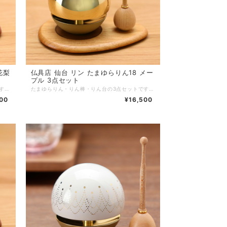
仏具店 仙台 リン たまゆらりん18 メー
プル 3点セット
たまゆらりん・りん棒・りん台の3点セットです。丸くてかわいいおりんを鳴らすとユラユラ揺れて透き通った音色を奏でます。専用のりん棒とりん台のセットです。 ■商品名：たまゆらりん20 花梨 3点セット ■ブランド：現代仏具 ■シリーズ：リン ■カテゴリ：仏具 リン ■生産国：日本製 ■サイズ：リン：直径6.0cm 高さ6.0cmリン棒：直径2.0cm 高さ7.7cmリン台：幅10cm 奥行7cm 高さ0.7cm ■主素材：真鍮 花梨 紫檀 ■主仕上：ウレタン塗装 ■重量： ■組立状態：完成品 ■付属品： ■メーカー保証： ※ご注意事項：
たまゆらりん・りん棒・りん台の3点セットです。丸くてかわいいおりんを鳴らすとユラユラ揺れて透き通った音色を奏でます。専用のりん棒とりん台のセットです。 ■商品名：たまゆらりん18 メープル 3点セット ■ブランド：現代仏具 ■シリーズ：リン ■カテゴリ：仏具 リン ■生産国：日本製 ■サイズ：リン：直径5.3cm 高さ5.3cmリン棒：直径2.0cm 高さ7.5cmリン台：幅10cm 奥行7cm 高さ0.7cm ■主素材：真鍮 メープル アッシュ ■主仕上：ウレタン塗装 ■重量： ■組立状態：完成品 ■付属品： ■メーカー保証： ※ご注意事項：
800
¥16,500