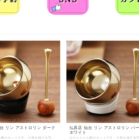
ストロリン ダーク
仏具店 仙台 リン アストロリン パール
ホワイト
おりんとりん棒のセットです。小首を傾げる宇宙飛行士のイメージ。おりんを鳴らしやすい角度に傾けて程よいゆるみで固定し、音色を長く響かせる工夫をしました。 ■商品名：アストロリン ダークブロンズ ■ブランド：現代仏具 ■シリーズ：リン ■カテゴリ：仏具 リン ■生産国：日本製 ■サイズ：直径5.0cm 高さ6.0cm ■主素材：銅合金 真鍮 ■主仕上： ■重量： ■組立状態：完成品 ■付属品： ■メーカー保証： ※ご注意事項：※余韻を長くするため、リンと台座はほどよいゆるみを持たせて固定しています。