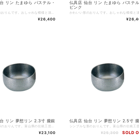
まゆら パステル・
仏具店 仙台 リン たまゆら パステル・
ピンク
かわいい形のおりんです。おしゃれな模様と淡い色がモダン仏壇に合います。富山県の高岡銅器で制作された安心の日本製。チーンと澄んだ音色が心地よく響きます。 ■商品名：たまゆら パステル・ミント ■ブランド：現代仏具 ■シリーズ：リン ■カテゴリ：仏具 リン ■生産国：日本製 ■サイズ：直径5.3cm 高さ5.3cm ■主素材：真鍮 ■主仕上： ■重量： ■組立状態：完成品 ■付属品： ■メーカー保証： ※ご注意事項：※リン台・リン棒は含まれておりません。
¥26,400
¥26,4
仏具店 仙台 リン 夢想リン 2.3寸 朧銀
仏具店 仙台 リン 夢想リン 2.5寸
シンプルな形のおりんです。富山県の伝統工芸「高岡銅器」により制作された安心の日本製で、チーンと澄んだ音色が心地よく響きます。りん棒とりん台は別売りです。 ■商品名：夢想リン 2.3寸 朧銀 ■ブランド：現代仏具 ■シリーズ：リン ■カテゴリ：仏具 リン ■生産国：日本製 ■サイズ：直径7.4cm 高さ3.7cm ■主素材：真鍮 ■主仕上： ■重量： ■組立状態：完成品 ■付属品： ■メーカー保証： ※ご注意事項：※リン台・リン棒は含まれておりません。
SOLD 
¥23,100
¥25,300