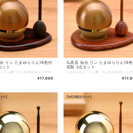
まゆらりん18色付
仏具店 仙台 リン たまゆらりん18色付
セット
花梨 3点セット
たまゆらりん・りん棒・りん台の3点セットです。丸くてかわいいおりんを鳴らすとユラユラ揺れて透き通った音色を奏でます。専用のりん棒とりん台のセットです。 ■商品名：たまゆらりん18色付 黒檀 3点セット ■ブランド：現代仏具 ■シリーズ：リン ■カテゴリ：仏具 リン ■生産国：日本製 ■サイズ：リン：直径5.3cm 高さ5.3cmリン棒：直径2.0cm 高さ6.8cmリン台：幅10cm 奥行7cm 高さ0.7cm ■主素材：真鍮 黒檀 ■主仕上：ウレタン塗装 ■重量： ■組立状態：完成品 ■付属品： ■メーカー保証： ※ご注意事項：
¥17,600
¥17,