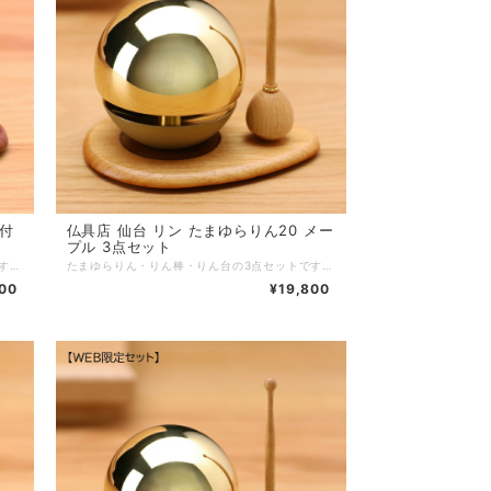
仏具店 仙台 リン たまゆらりん20 メー
プル 3点セット
たまゆらりん・りん棒・りん台の3点セットです。丸くてかわいいおりんを鳴らすとユラユラ揺れて透き通った音色を奏でます。専用のりん棒とりん台のセットです。 ■商品名：たまゆらりん18色付 花梨 3点セット ■ブランド：現代仏具 ■シリーズ：リン ■カテゴリ：仏具 リン ■生産国：日本製 ■サイズ：リン：直径5.3cm 高さ5.3cmリン棒：直径2.0cm 高さ7.7cmリン台：幅10cm 奥行7cm 高さ0.7cm ■主素材：真鍮 花梨 紫檀 ■主仕上：ウレタン塗装 ■重量： ■組立状態：完成品 ■付属品： ■メーカー保証： ※ご注意事項：
たまゆらりん・りん棒・りん台の3点セットです。丸くてかわいいおりんを鳴らすとユラユラ揺れて透き通った音色を奏でます。専用のりん棒とりん台のセットです。 ■商品名：たまゆらりん20 メープル 3点セット ■ブランド：現代仏具 ■シリーズ：リン ■カテゴリ：仏具 リン ■生産国：日本製 ■サイズ：リン：直径6.0cm 高さ6.0cmリン棒：直径2.0cm 高さ7.5cmリン台：幅10cm 奥行7cm 高さ0.7cm ■主素材：真鍮 メープル アッシュ ■主仕上：ウレタン塗装 ■重量： ■組立状態：完成品 ■付属品： ■メーカー保証： ※ご注意事項：
600
¥19,800