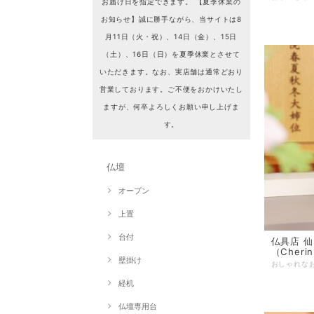
お届け日を指定できます。 【夏季休業の
お知らせ】誠に勝手ながら、当サイトは8
月11日（火・祝）、14日（金）、15日
（土）、16日（日）を夏季休業とさせて
いただきます。なお、実店舗は通常どおり
営業しております。ご不便をおかけいたし
ますが、何卒よろしくお願い申し上げま
す。
仏壇
オープン
上置
台付
仏具店 仙台 リン
（Cherin
壁掛け
経机
仏壇専用台