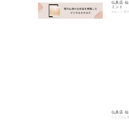
仏具店 仙台 リン た
ミント