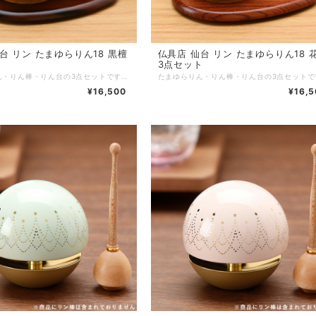
まゆらりん18 黒檀
仏具店 仙台 リン たまゆらりん18 花梨
ト
3点セット
たまゆらりん・りん棒・りん台の3点セットです。丸くてかわいいおりんを鳴らすとユラユラ揺れて透き通った音色を奏でます。専用のりん棒とりん台のセットです。 ■商品名：たまゆらりん18 黒檀 3点セット ■ブランド：現代仏具 ■シリーズ：リン ■カテゴリ：仏具 リン ■生産国：日本製 ■サイズ：リン：直径5.3cm 高さ5.3cmリン棒：直径2.0cm 高さ6.8cmリン台：幅10cm 奥行7cm 高さ0.7cm ■主素材：真鍮 黒檀 ■主仕上：ウレタン塗装 ■重量： ■組立状態：完成品 ■付属品： ■メーカー保証： ※ご注意事項：
¥16,500
¥16,