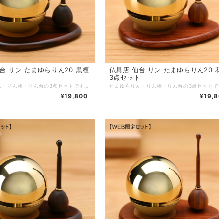
まゆらりん20 黒檀
仏具店 仙台 リン たまゆらりん20 花梨
ト
3点セット
たまゆらりん・りん棒・りん台の3点セットです。丸くてかわいいおりんを鳴らすとユラユラ揺れて透き通った音色を奏でます。専用のりん棒とりん台のセットです。 ■商品名：たまゆらりん20 黒檀 3点セット ■ブランド：現代仏具 ■シリーズ：リン ■カテゴリ：仏具 リン ■生産国：日本製 ■サイズ：リン：直径6.0cm 高さ6.0cmリン棒：直径2.0cm 高さ6.8cmリン台：幅10cm 奥行7cm 高さ0.7cm ■主素材：真鍮 黒檀 ■主仕上：ウレタン塗装 ■重量： ■組立状態：完成品 ■付属品： ■メーカー保証： ※ご注意事項：
¥19,800
¥19,