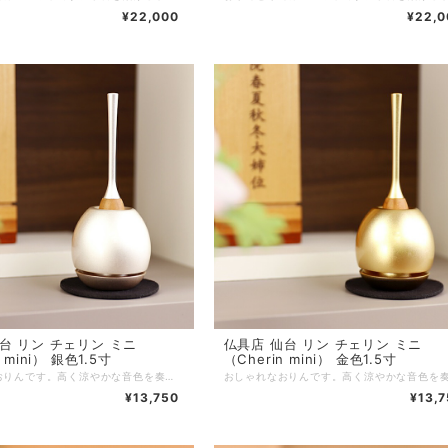
¥22,000
¥22,0
 チェリン ミニ
仏具店 仙台 リン チェリン ミニ
 mini） 銀色1.5寸
（Cherin mini） 金色1.5寸
おしゃれなおりんです。高く涼やかな音色を奏でます。付属のりん棒を立てて収納できるので場所をとりません。モダン仏壇はもちろん、手元供養にもおすすめです。 ■商品名：チェリン ミニ（Cherin mini） 銀色1.5寸 ■ブランド：現代仏具 ■シリーズ：リン ■カテゴリ：仏具 リン ■生産国：日本製 ■サイズ：直径4.5cm 高さ11cm ■主素材：真鍮 天然木 ■主仕上： ■重量： ■組立状態：完成品 ■付属品： ■メーカー保証： ※ご注意事項：
¥13,750
¥13,