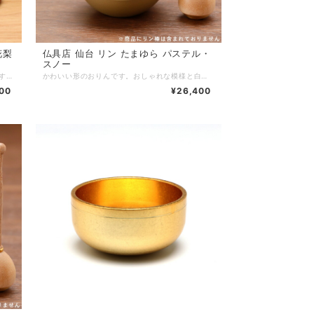
仏具店 仙台 リン たまゆら パステル・
スノー
たまゆらりん・りん棒・りん台の3点セットです。丸くてかわいいおりんを鳴らすとユラユラ揺れて透き通った音色を奏でます。専用のりん棒とりん台のセットです。 ■商品名：たまゆらりん18 花梨 3点セット ■ブランド：現代仏具 ■シリーズ：リン ■カテゴリ：仏具 リン ■生産国：日本製 ■サイズ：リン：直径5.3cm 高さ5.3cmリン棒：直径2.0cm 高さ7.7cmリン台：幅10cm 奥行7cm 高さ0.7cm ■主素材：真鍮 花梨 紫檀 ■主仕上：ウレタン塗装 ■重量： ■組立状態：完成品 ■付属品： ■メーカー保証： ※ご注意事項：
かわいい形のおりんです。おしゃれな模様と白色がモダン仏壇に合います。富山県の高岡銅器で制作された安心の日本製。チーンと澄んだ音色が心地よく響きます。 ■商品名：たまゆら パステル・スノー ■ブランド：現代仏具 ■シリーズ：リン ■カテゴリ：仏具 リン ■生産国：日本製 ■サイズ：直径5.3cm 高さ5.3cm ■主素材：真鍮 ■主仕上： ■重量： ■組立状態：完成品 ■付属品： ■メーカー保証： ※ご注意事項：※リン台・リン棒は含まれておりません。
500
¥26,400