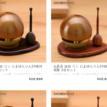
まゆらりん20色付
仏具店 仙台 リン たまゆらりん20色付
セット
花梨 3点セット
たまゆらりん・りん棒・りん台の3点セットです。丸くてかわいいおりんを鳴らすとユラユラ揺れて透き通った音色を奏でます。専用のりん棒とりん台のセットです。 ■商品名：たまゆらりん20色付 黒檀 3点セット ■ブランド：現代仏具 ■シリーズ：リン ■カテゴリ：仏具 リン ■生産国：日本製 ■サイズ：リン：直径6.0cm 高さ6.0cmリン棒：直径2.0cm 高さ6.8cmリン台：幅10cm 奥行7cm 高さ0.7cm ■主素材：真鍮 黒檀 ■主仕上：ウレタン塗装 ■重量： ■組立状態：完成品 ■付属品： ■メーカー保証： ※ご注意事項：
¥20,900
¥20,9