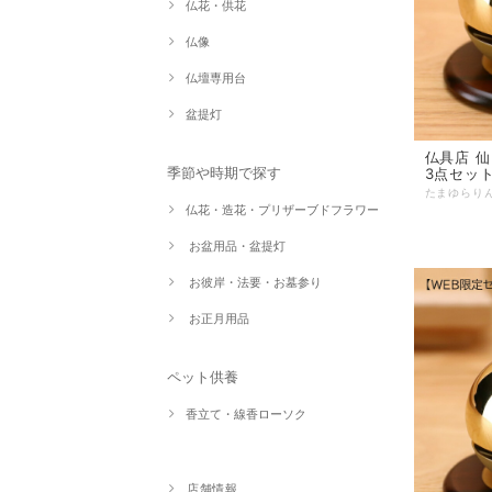
仏花・供花
仏像
仏壇専用台
盆提灯
仏具店 仙台 リン た
季節や時期で探す
3点セッ
仏花・造花・プリザーブドフラワー
お盆用品・盆提灯
お彼岸・法要・お墓参り
お正月用品
ペット供養
香立て・線香ローソク
店舗情報