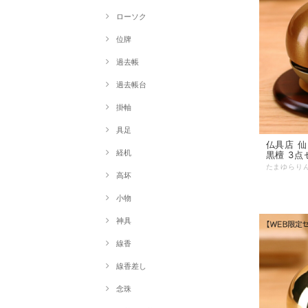
ローソク
位牌
過去帳
過去帳台
掛軸
具足
仏具店 仙台 リン た
経机
黒檀 3点
高坏
小物
神具
線香
線香差し
念珠