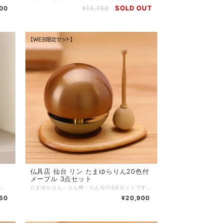
SOLD OUT
00
¥13,750
仏具店 仙台 リン たまゆらりん20色付
メープル 3点セット
おしゃれなおりんです。高く涼やかな音色を奏でます。付属のりん棒を立てて収納できるので場所をとりません。モダン仏壇はもちろん、手元供養にもおすすめです。 ■商品名：チェリン ミニ（Cherin mini） 金色1.5寸 ■ブランド：現代仏具 ■シリーズ：リン ■カテゴリ：仏具 リン ■生産国：日本製 ■サイズ：直径4.5cm 高さ11cm ■主素材：真鍮 天然木 ■主仕上： ■重量： ■組立状態：完成品 ■付属品： ■メーカー保証： ※ご注意事項：
たまゆらりん・りん棒・りん台の3点セットです。丸くてかわいいおりんを鳴らすとユラユラ揺れて透き通った音色を奏でます。専用のりん棒とりん台のセットです。 ■商品名：たまゆらりん20色付 メープル 3点セット ■ブランド：現代仏具 ■シリーズ：リン ■カテゴリ：仏具 リン ■生産国：日本製 ■サイズ：リン：直径6.0cm 高さ6.0cmリン棒：直径2.0cm 高さ7.5cmリン台：幅10cm 奥行7cm 高さ0.7cm ■主素材：真鍮 メープル アッシュ ■主仕上：ウレタン塗装 ■重量： ■組立状態：完成品 ■付属品： ■メーカー保証： ※ご注意事項：
750
¥20,900