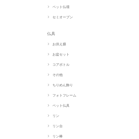
ペット仏壇
セミオープン
仏具
お供え膳
お盆セット
コアボトル
その他
ちりめん飾り
フォトフレーム
ペット仏具
リン
リン台
リン棒