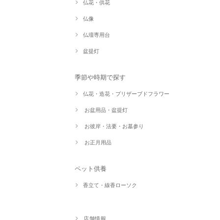
仏花・供花
仏像
仏壇専用台
盆提灯
季節や時期で探す
仏花・造花・プリザーブドフラワー
お盆用品・盆提灯
お彼岸・法要・お墓参り
お正月用品
ペット供養
香立て・線香ローソク
店舗情報