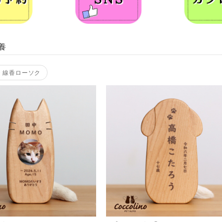
養
・線香ローソク