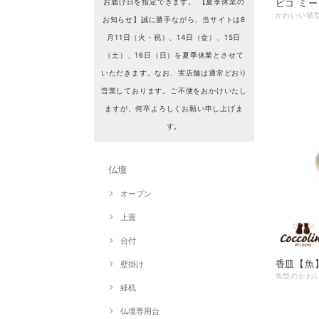
ピコ ミ
お届け日を指定できます。 【夏季休業の
お知らせ】誠に勝手ながら、当サイトは8
月11日（火・祝）、14日（金）、15日
（土）、16日（日）を夏季休業とさせて
いただきます。なお、実店舗は通常どおり
営業しております。ご不便をおかけいたし
ますが、何卒よろしくお願い申し上げま
す。
仏壇
オープン
上置
台付
香皿【魚
壁掛け
経机
仏壇専用台