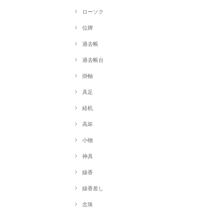
ローソク
位牌
過去帳
過去帳台
掛軸
具足
経机
高坏
小物
神具
線香
線香差し
念珠