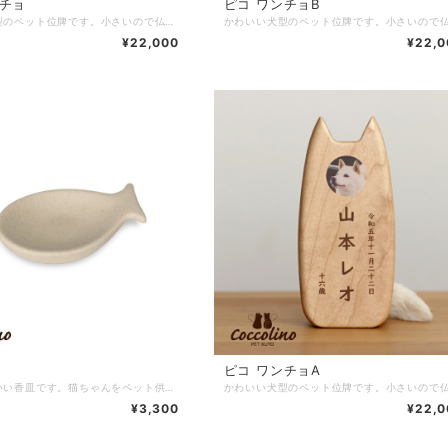
ーチョ
ピコ ワンチョB
かわいい猫型のペット位牌です。小さいので仏壇や骨壺、メモリアルグッズのそばに置きやすく、大切なネコちゃんを本格的にペット供養できます。名入れ代込み。 ■商品名：ピコ ミーチョ ■ブランド：Coccolino ■シリーズ：位牌 ■カテゴリ：仏具 位牌 ■生産国：日本製 ■サイズ：幅5.6cm 奥行5cm 高さ12cm ■主素材：メープル ポリエステル ■主仕上：ウレタン塗装 ■重量： ■組立状態：完成品 ■付属品： ■メーカー保証： ※ご注意事項：文字入れ（UV印刷）込みの価格です。しっぽはマグネット脱着式です。
¥22,000
¥22,0
】
ピコ ワンチョA
魚型のかわいい香皿です。猫ちゃんをペット供養する仏具として香立（別売）の受け皿だけでなく、水入れやごはん皿にもできます。おしゃれなイタリア製陶器です。 ■商品名：香皿【魚】ホワイト ■ブランド：Coccolino ■シリーズ：具足 ■カテゴリ：仏具 具足 ■生産国：イタリア製 ■サイズ：幅6.9cm 奥行4.2cm 高さ2cm ■主素材：陶器 ■主仕上： ■重量： ■組立状態：完成品 ■付属品：付属品：フェルト ■メーカー保証： ※ご注意事項：香立は含まれておりません。
¥3,300
¥22,0