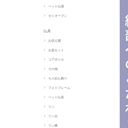
ペット仏壇
セミオープン
仏具
お供え膳
お盆セット
コアボトル
その他
ちりめん飾り
フォトフレーム
ペット仏具
リン
リン台
リン棒