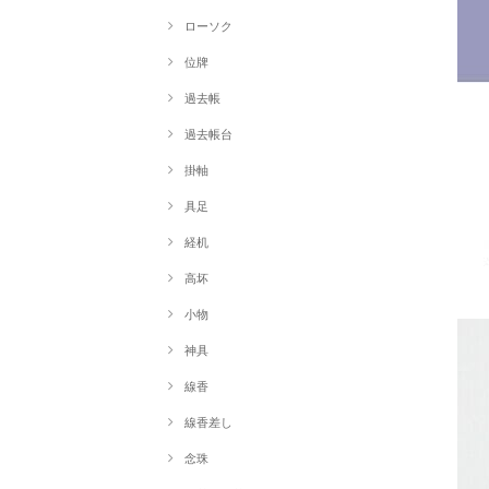
ローソク
位牌
過去帳
過去帳台
掛軸
具足
経机
高坏
小物
神具
線香
線香差し
念珠