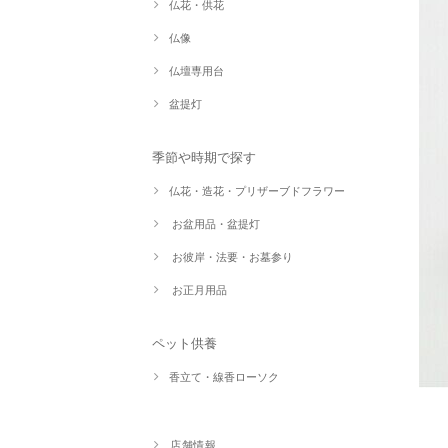
仏花・供花
仏像
仏壇専用台
盆提灯
季節や時期で探す
仏花・造花・プリザーブドフラワー
お盆用品・盆提灯
お彼岸・法要・お墓参り
お正月用品
ペット供養
香立て・線香ローソク
店舗情報