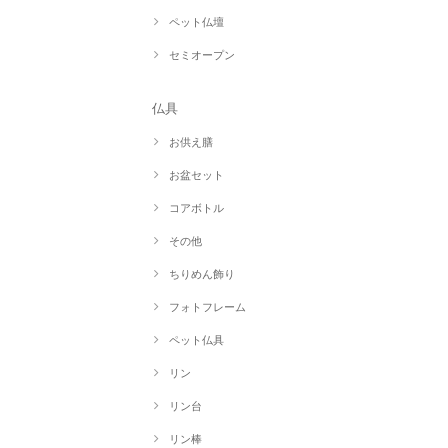
ペット仏壇
セミオープン
仏具
お供え膳
お盆セット
コアボトル
その他
ちりめん飾り
フォトフレーム
ペット仏具
リン
リン台
リン棒