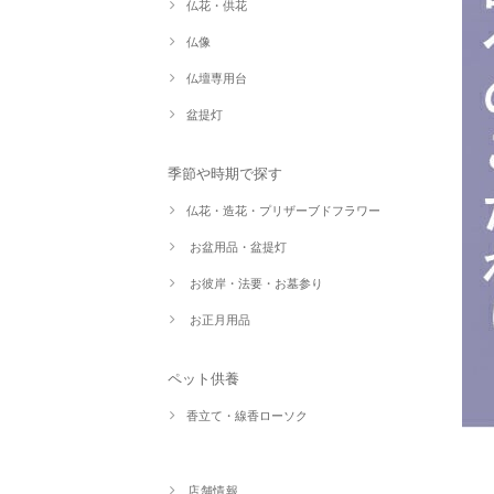
仏花・供花
仏像
仏壇専用台
盆提灯
季節や時期で探す
仏花・造花・プリザーブドフラワー
お盆用品・盆提灯
お彼岸・法要・お墓参り
お正月用品
ペット供養
香立て・線香ローソク
店舗情報