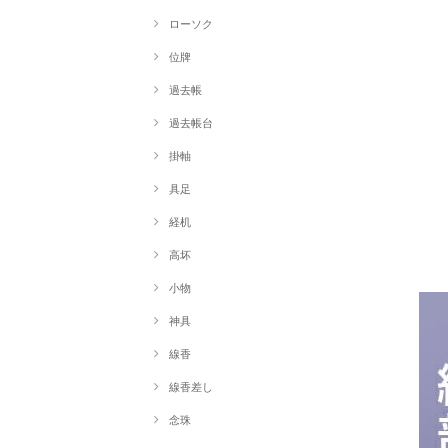
ローソク
位牌
過去帳
過去帳台
掛軸
具足
経机
高坏
小物
神具
線香
線香差し
念珠