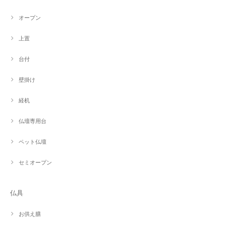
オープン
上置
台付
壁掛け
経机
仏壇専用台
ペット仏壇
セミオープン
仏具
お供え膳