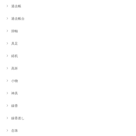
過去帳
過去帳台
掛軸
具足
経机
高坏
小物
神具
線香
線香差し
念珠