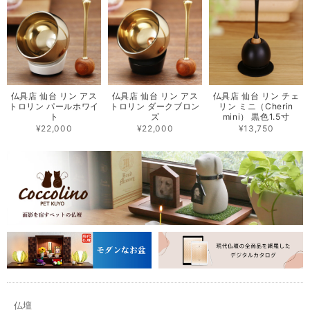
仏具店 仙台 リン アス
仏具店 仙台 リン アス
仏具店 仙台 リン チェ
トロリン パールホワイ
トロリン ダークブロン
リン ミニ（Cherin
ト
ズ
mini） 黒色1.5寸
¥22,000
¥22,000
¥13,750
仏壇