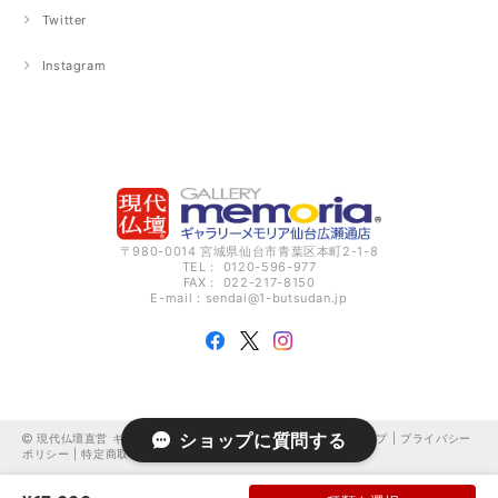
Twitter
Instagram
〒980-0014 宮城県仙台市青葉区本町2-1-8
TEL： 0120-596-977
FAX： 022-217-8150
E-mail：
sendai@1-butsudan.jp
ショップに質問する
現代仏壇直営 ギャラリーメモリア仙台広瀬通 オンラインショップ |
プライバシー
ポリシー
|
特定商取引法に基づく表記