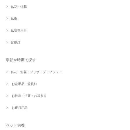
仏花・供花
仏像
仏壇専用台
盆提灯
季節や時期で探す
仏花・造花・プリザーブドフラワー
お盆用品・盆提灯
お彼岸・法要・お墓参り
お正月用品
ペット供養