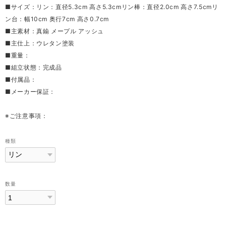
■サイズ：リン：直径5.3cm 高さ5.3cmリン棒：直径2.0cm 高さ7.5cmリ
ン台：幅10cm 奥行7cm 高さ0.7cm
■主素材：真鍮 メープル アッシュ
■主仕上：ウレタン塗装
■重量：
■組立状態：完成品
■付属品：
■メーカー保証：
※ご注意事項：
種類
数量