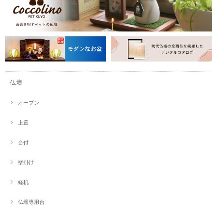
仏壇
オープン
上置
台付
壁掛け
経机
仏壇専用台