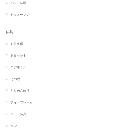
ペット仏壇
セミオープン
仏具
お供え膳
お盆セット
コアボトル
その他
ちりめん飾り
フォトフレーム
ペット仏具
リン