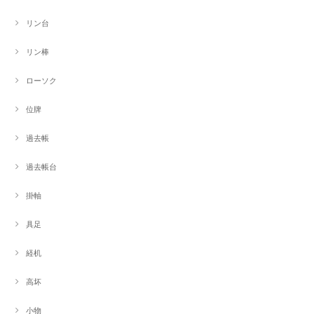
リン台
リン棒
ローソク
位牌
過去帳
過去帳台
掛軸
具足
経机
高坏
小物