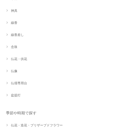
神具
線香
線香差し
念珠
仏花・供花
仏像
仏壇専用台
盆提灯
季節や時期で探す
仏花・造花・プリザーブドフラワー