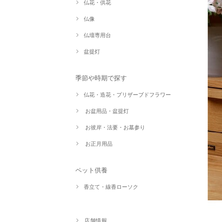
仏花・供花
仏像
仏壇専用台
盆提灯
季節や時期で探す
仏花・造花・プリザーブドフラワー
お盆用品・盆提灯
お彼岸・法要・お墓参り
お正月用品
ペット供養
香立て・線香ローソク
店舗情報