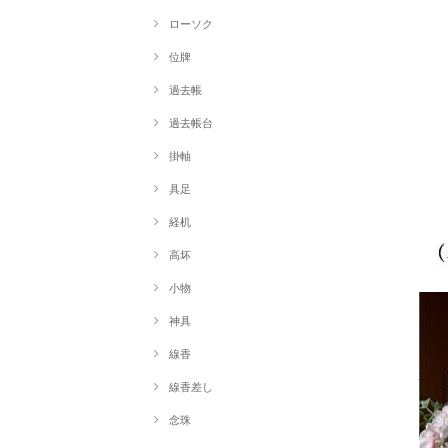
ローソク
位牌
過去帳
過去帳台
掛軸
具足
経机
高坏
小物
神具
線香
線香差し
念珠