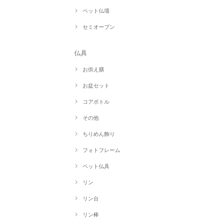
ペット仏壇
セミオープン
仏具
お供え膳
お盆セット
コアボトル
その他
ちりめん飾り
フォトフレーム
ペット仏具
リン
リン台
リン棒