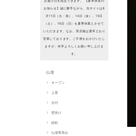
お届け日を指定できます。 【夏季休業の
お知らせ】誠に勝手ながら、当サイトは8
月11日（火・祝）、14日（金）、15日
（土）、16日（日）を夏季休業とさせて
いただきます。なお、実店舗は通常どおり
営業しております。ご不便をおかけいたし
ますが、何卒よろしくお願い申し上げま
す。
仏壇
オープン
上置
台付
壁掛け
経机
仏壇専用台