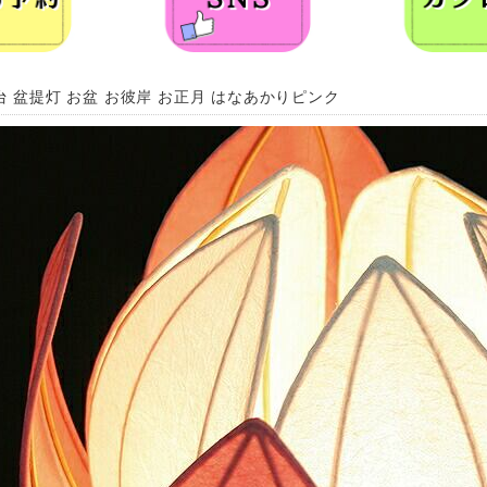
台 盆提灯 お盆 お彼岸 お正月 はなあかりピンク