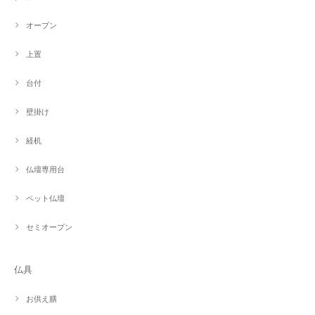
オープン
上置
台付
壁掛け
経机
仏壇専用台
ペット仏壇
セミオープン
仏具
お供え膳