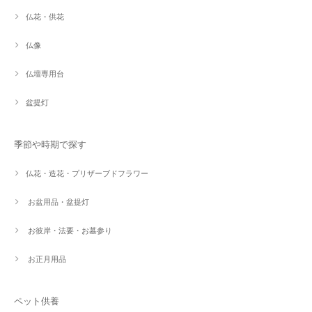
仏花・供花
仏像
仏壇専用台
盆提灯
季節や時期で探す
仏花・造花・プリザーブドフラワー
お盆用品・盆提灯
お彼岸・法要・お墓参り
お正月用品
ペット供養