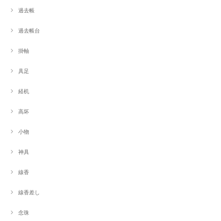
過去帳
過去帳台
掛軸
具足
経机
高坏
小物
神具
線香
線香差し
念珠