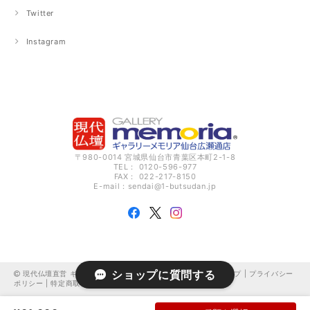
Twitter
Instagram
〒980-0014 宮城県仙台市青葉区本町2-1-8
TEL： 0120-596-977
FAX： 022-217-8150
E-mail：
sendai@1-butsudan.jp
ショップに質問する
現代仏壇直営 ギャラリーメモリア仙台広瀬通 オンラインショップ |
プライバシー
ポリシー
|
特定商取引法に基づく表記