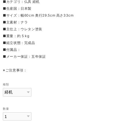
■カテゴリ：仏具 経机
■生産国：日本製
■サイズ：幅60cm 奥行29.5cm 高さ33cm
■主素材：ナラ
■主仕上：ウレタン塗装
■重量：約 5 kg
■組立状態：完成品
■付属品：
■メーカー保証：五年保証
※ご注意事項：
種類
数量