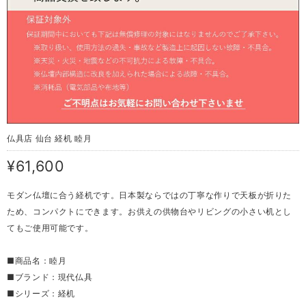
仏具店 仙台 経机 睦月
¥61,600
モダン仏壇に合う経机です。日本製ならではの丁寧な作りで天板が折りた
ため、コンパクトにできます。お供えの供物台やリビングの小さい机とし
てもご使用可能です。
■商品名：睦月
■ブランド：現代仏具
■シリーズ：経机