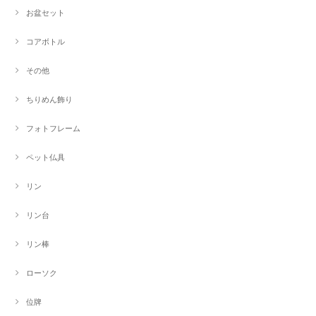
お盆セット
コアボトル
その他
ちりめん飾り
フォトフレーム
ペット仏具
リン
リン台
リン棒
ローソク
位牌