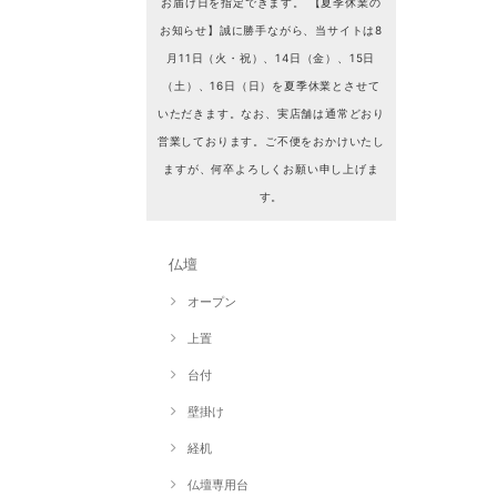
お届け日を指定できます。 【夏季休業の
お知らせ】誠に勝手ながら、当サイトは8
月11日（火・祝）、14日（金）、15日
（土）、16日（日）を夏季休業とさせて
いただきます。なお、実店舗は通常どおり
営業しております。ご不便をおかけいたし
ますが、何卒よろしくお願い申し上げま
す。
仏壇
オープン
上置
台付
壁掛け
経机
仏壇専用台