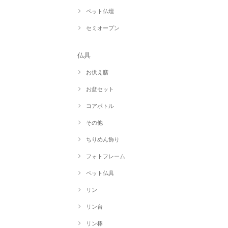
ペット仏壇
セミオープン
仏具
お供え膳
お盆セット
コアボトル
その他
ちりめん飾り
フォトフレーム
ペット仏具
リン
リン台
リン棒