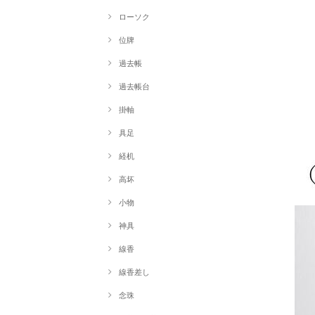
ローソク
位牌
過去帳
過去帳台
掛軸
具足
経机
高坏
小物
神具
線香
線香差し
念珠