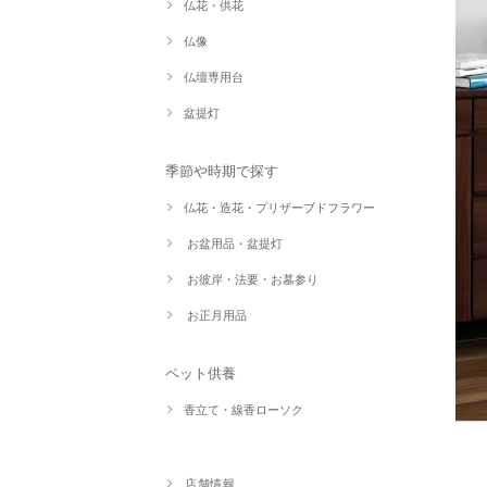
仏花・供花
仏像
仏壇専用台
盆提灯
季節や時期で探す
仏花・造花・プリザーブドフラワー
お盆用品・盆提灯
お彼岸・法要・お墓参り
お正月用品
ペット供養
香立て・線香ローソク
店舗情報