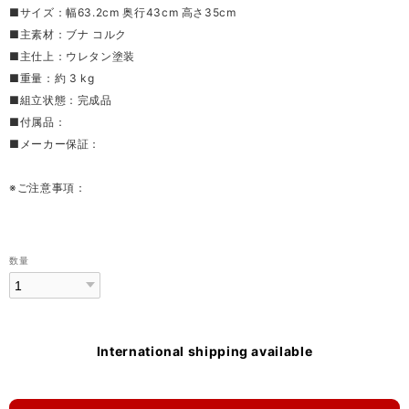
■サイズ：幅63.2cm 奥行43cm 高さ35cm
■主素材：ブナ コルク
■主仕上：ウレタン塗装
■重量：約 3 kg
■組立状態：完成品
■付属品：
■メーカー保証：
※ご注意事項：
数量
International shipping available