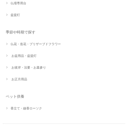
仏壇専用台
盆提灯
季節や時期で探す
仏花・造花・プリザーブドフラワー
お盆用品・盆提灯
お彼岸・法要・お墓参り
お正月用品
ペット供養
香立て・線香ローソク