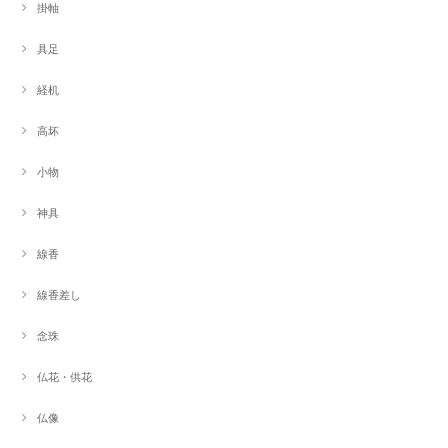
掛軸
具足
経机
高坏
小物
神具
線香
線香差し
念珠
仏花・供花
仏像