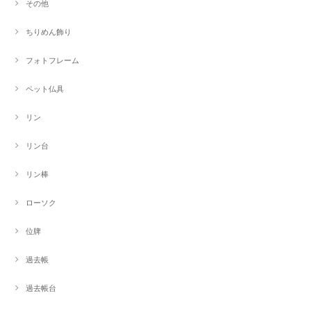
その他
ちりめん飾り
フォトフレーム
ペット仏具
リン
リン台
リン棒
ローソク
位牌
過去帳
過去帳台