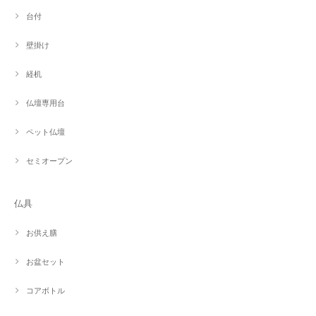
台付
壁掛け
経机
仏壇専用台
ペット仏壇
セミオープン
仏具
お供え膳
お盆セット
コアボトル