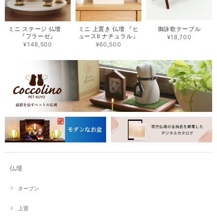
ミニ ステージ 仏壇
ミニ 上置き 仏壇 『ヒ
御詠歌テーブル
『フラーゼ』
ュースII ナチュラル』
¥18,700
¥148,500
¥60,500
仏壇
オープン
上置