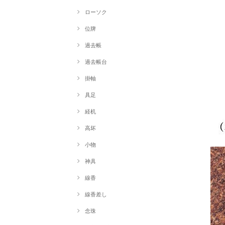
ローソク
位牌
過去帳
過去帳台
掛軸
具足
経机
高坏
小物
神具
線香
線香差し
念珠