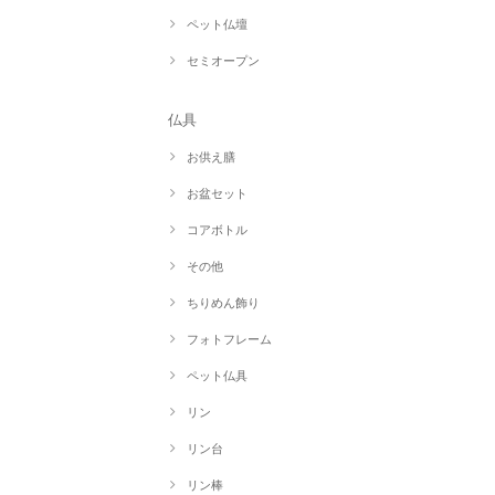
ペット仏壇
セミオープン
仏具
お供え膳
お盆セット
コアボトル
その他
ちりめん飾り
フォトフレーム
ペット仏具
リン
リン台
リン棒