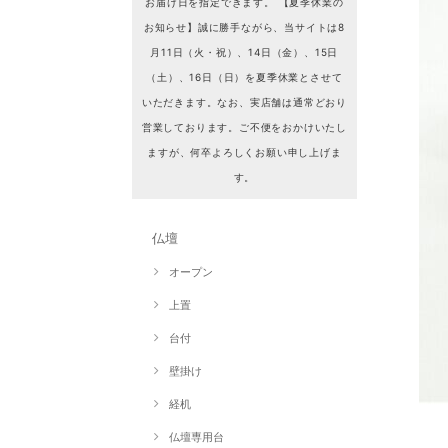
お届け日を指定できます。 【夏季休業の
お知らせ】誠に勝手ながら、当サイトは8
月11日（火・祝）、14日（金）、15日
（土）、16日（日）を夏季休業とさせて
いただきます。なお、実店舗は通常どおり
営業しております。ご不便をおかけいたし
ますが、何卒よろしくお願い申し上げま
す。
仏壇
オープン
上置
台付
壁掛け
経机
仏壇専用台