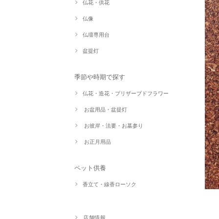
仏花・供花
仏像
仏壇専用台
盆提灯
季節や時期で探す
仏花・造花・プリザーブドフラワー
お盆用品・盆提灯
お彼岸・法要・お墓参り
お正月用品
ペット供養
香立て・線香ローソク
店舗情報