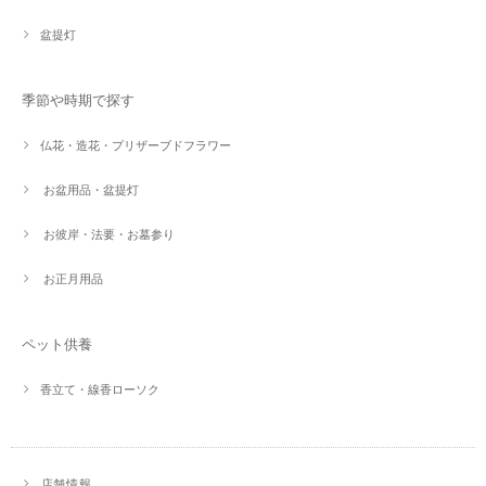
盆提灯
季節や時期で探す
仏花・造花・プリザーブドフラワー
お盆用品・盆提灯
お彼岸・法要・お墓参り
お正月用品
ペット供養
香立て・線香ローソク
店舗情報