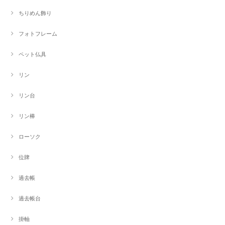
ちりめん飾り
フォトフレーム
ペット仏具
リン
リン台
リン棒
ローソク
位牌
過去帳
過去帳台
掛軸