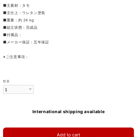
■主素材：タモ
■主仕上：ウレタン塗装
■重量：約 24 kg
■組立状態：完成品
■付属品：
■メーカー保証：五年保証
※ご注意事項：
数量
International shipping available
Add to cart