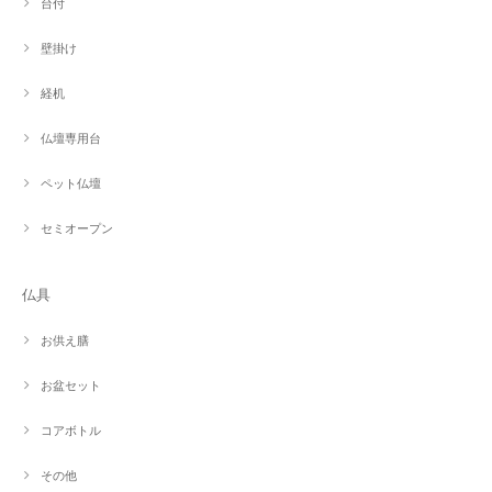
台付
壁掛け
経机
仏壇専用台
ペット仏壇
セミオープン
仏具
お供え膳
お盆セット
コアボトル
その他