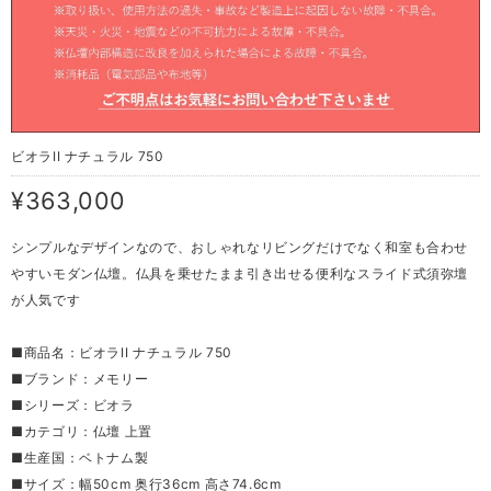
ビオラII ナチュラル 750
¥363,000
シンプルなデザインなので、おしゃれなリビングだけでなく和室も合わせ
やすいモダン仏壇。仏具を乗せたまま引き出せる便利なスライド式須弥壇
が人気です
■商品名：ビオラII ナチュラル 750
■ブランド：メモリー
■シリーズ：ビオラ
■カテゴリ：仏壇 上置
■生産国：ベトナム製
■サイズ：幅50cm 奥行36cm 高さ74.6cm