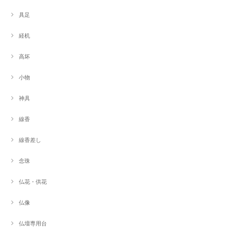
具足
経机
高坏
小物
神具
線香
線香差し
念珠
仏花・供花
仏像
仏壇専用台