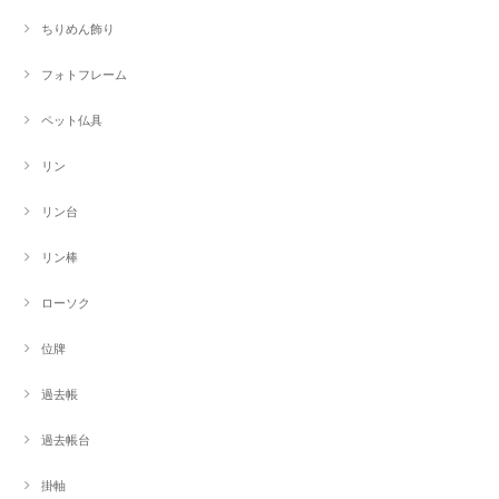
ちりめん飾り
フォトフレーム
ペット仏具
リン
リン台
リン棒
ローソク
位牌
過去帳
過去帳台
掛軸