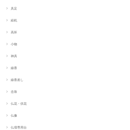
具足
経机
高坏
小物
神具
線香
線香差し
念珠
仏花・供花
仏像
仏壇専用台