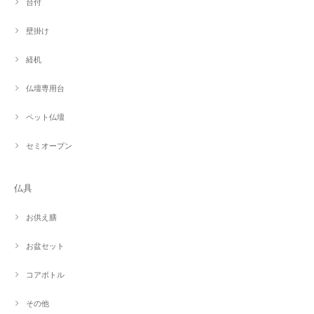
台付
壁掛け
経机
仏壇専用台
ペット仏壇
セミオープン
仏具
お供え膳
お盆セット
コアボトル
その他