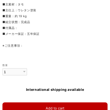
■主素材：タモ
■主仕上：ウレタン塗装
■重量：約 19 kg
■組立状態：完成品
■付属品：
■メーカー保証：五年保証
※ご注意事項：
数量
International shipping available
Add to cart