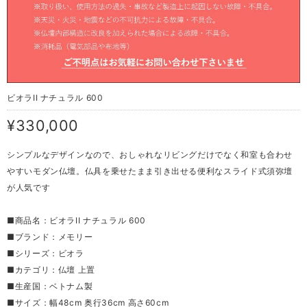
ビオラII ナチュラル 600
¥330,000
シンプルなデザインなので、おしゃれなリビングだけでなく和室も合わせ
やすいモダン仏壇。仏具を乗せたまま引き出せる便利なスライド式須弥壇
が人気です
■商品名：ビオラII ナチュラル 600
■ブランド：メモリー
■シリーズ：ビオラ
■カテゴリ：仏壇 上置
■生産国：ベトナム製
■サイズ：幅48cm 奥行36cm 高さ60cm