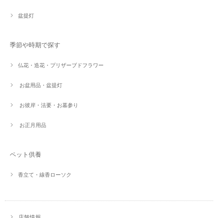
盆提灯
季節や時期で探す
仏花・造花・プリザーブドフラワー
お盆用品・盆提灯
お彼岸・法要・お墓参り
お正月用品
ペット供養
香立て・線香ローソク
店舗情報