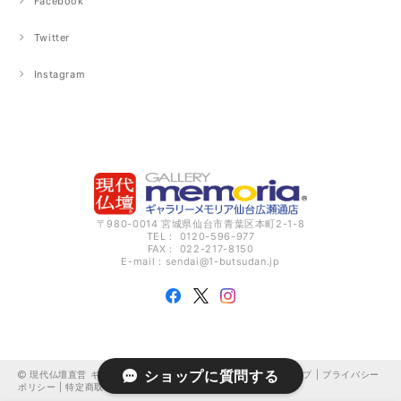
Facebook
Twitter
Instagram
〒980-0014 宮城県仙台市青葉区本町2-1-8
TEL： 0120-596-977
FAX： 022-217-8150
E-mail：
sendai@1-butsudan.jp
ショップに質問する
現代仏壇直営 ギャラリーメモリア仙台広瀬通 オンラインショップ |
プライバシー
ポリシー
|
特定商取引法に基づく表記