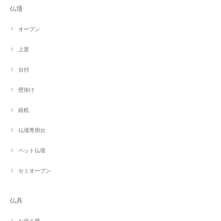
仏壇
オープン
上置
台付
壁掛け
経机
仏壇専用台
ペット仏壇
セミオープン
仏具
お供え膳