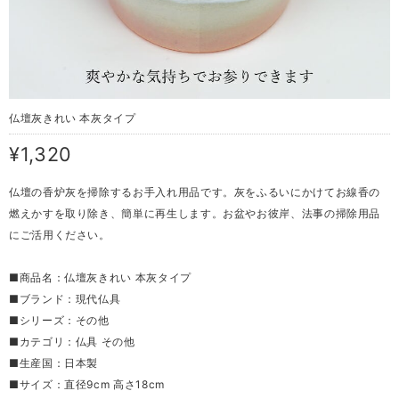
仏壇灰きれい 本灰タイプ
¥1,320
仏壇の香炉灰を掃除するお手入れ用品です。灰をふるいにかけてお線香の
燃えかすを取り除き、簡単に再生します。お盆やお彼岸、法事の掃除用品
にご活用ください。
■商品名：仏壇灰きれい 本灰タイプ
■ブランド：現代仏具
■シリーズ：その他
■カテゴリ：仏具 その他
■生産国：日本製
■サイズ：直径9cm 高さ18cm