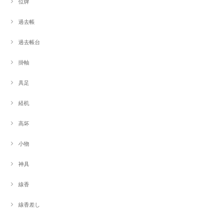
位牌
過去帳
過去帳台
掛軸
具足
経机
高坏
小物
神具
線香
線香差し