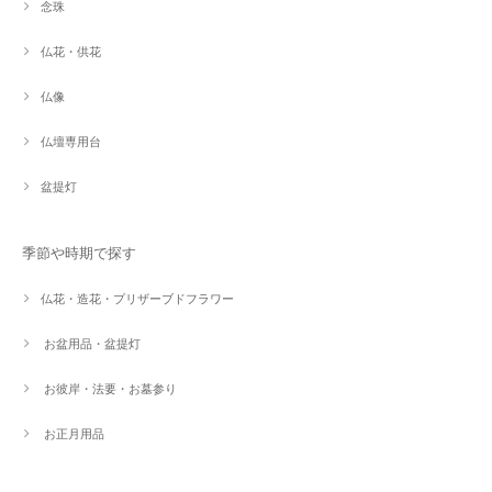
念珠
仏花・供花
仏像
仏壇専用台
盆提灯
季節や時期で探す
仏花・造花・プリザーブドフラワー
お盆用品・盆提灯
お彼岸・法要・お墓参り
お正月用品