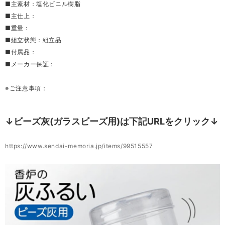
■主素材：塩化ビニル樹脂
■主仕上：
■重量：
■組立状態：組立品
■付属品：
■メーカー保証：
※ご注意事項：
↓ビーズ灰(ガラスビーズ用)は下記URLをクリック↓
https://www.sendai-memoria.jp/items/99515557