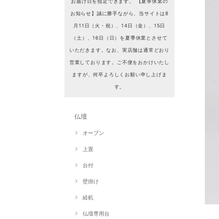
お届け日を指定できます。 【夏季休業の
お知らせ】誠に勝手ながら、当サイトは8
月11日（火・祝）、14日（金）、15日
（土）、16日（日）を夏季休業とさせて
いただきます。なお、実店舗は通常どおり
営業しております。ご不便をおかけいたし
ますが、何卒よろしくお願い申し上げま
す。
仏壇
オープン
上置
台付
壁掛け
経机
仏壇専用台