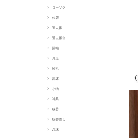
ローソク
位牌
過去帳
過去帳台
掛軸
具足
経机
高坏
小物
神具
線香
線香差し
念珠