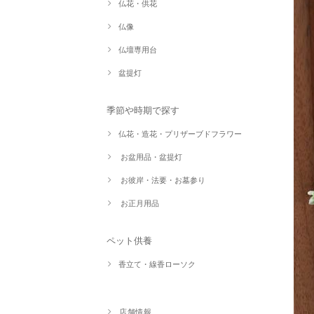
仏花・供花
仏像
仏壇専用台
盆提灯
季節や時期で探す
仏花・造花・プリザーブドフラワー
お盆用品・盆提灯
お彼岸・法要・お墓参り
お正月用品
ペット供養
香立て・線香ローソク
店舗情報