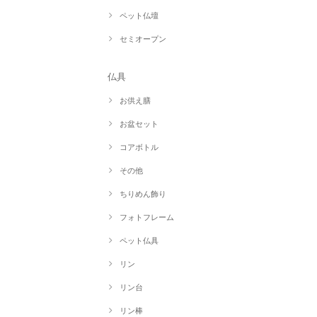
ペット仏壇
セミオープン
仏具
お供え膳
お盆セット
コアボトル
その他
ちりめん飾り
フォトフレーム
ペット仏具
リン
リン台
リン棒