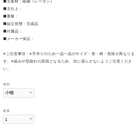
■主素材：縮緬（レーヨン）
■主仕上：
■重量：
■組立状態：完成品
■付属品：
■メーカー保証：
※ご注意事項：※手作りのため一品一品のサイズ・形・柄・色味が異なりま
す。※縮みや型崩れの原因となるため、水に濡らさないようご注意くださ
い。
種類
数量