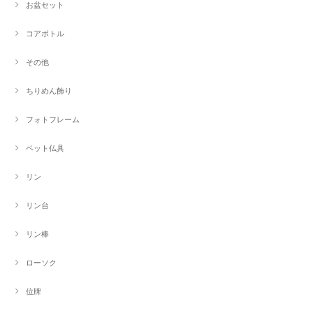
お盆セット
コアボトル
その他
ちりめん飾り
フォトフレーム
ペット仏具
リン
リン台
リン棒
ローソク
位牌