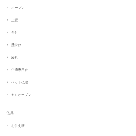
オープン
上置
台付
壁掛け
経机
仏壇専用台
ペット仏壇
セミオープン
仏具
お供え膳