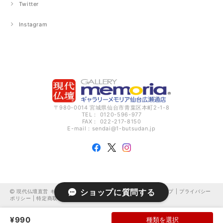
Twitter
Instagram
〒980-0014 宮城県仙台市青葉区本町2-1-8
TEL： 0120-596-977
FAX： 022-217-8150
E-mail：
sendai@1-butsudan.jp
ショップに質問する
現代仏壇直営 ギャラリーメモリア仙台広瀬通 オンラインショップ |
プライバシー
ポリシー
|
特定商取引法に基づく表記
¥990
種類を選択