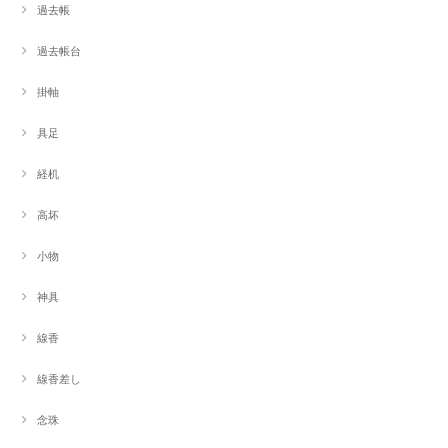
過去帳
過去帳台
掛軸
具足
経机
高坏
小物
神具
線香
線香差し
念珠