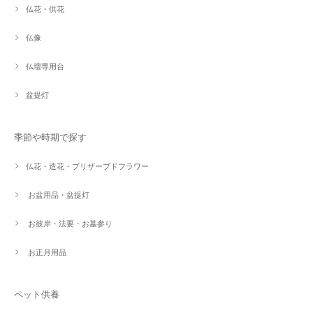
仏花・供花
仏像
仏壇専用台
盆提灯
季節や時期で探す
仏花・造花・プリザーブドフラワー
お盆用品・盆提灯
お彼岸・法要・お墓参り
お正月用品
ペット供養