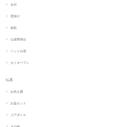
台付
壁掛け
経机
仏壇専用台
ペット仏壇
セミオープン
仏具
お供え膳
お盆セット
コアボトル
その他