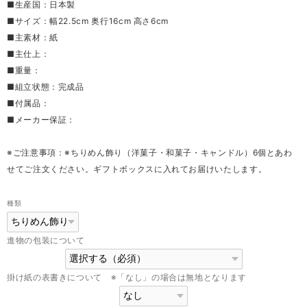
■生産国：日本製
■サイズ：幅22.5cm 奥行16cm 高さ6cm
■主素材：紙
■主仕上：
■重量：
■組立状態：完成品
■付属品：
■メーカー保証：
※ご注意事項：※ちりめん飾り（洋菓子・和菓子・キャンドル）6個とあわ
せてご注文ください。ギフトボックスに入れてお届けいたします。
種類
進物の包装について
掛け紙の表書きについて ※「なし」の場合は無地となります