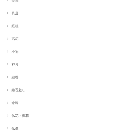
掛軸
具足
経机
高坏
小物
神具
線香
線香差し
念珠
仏花・供花
仏像