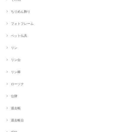
ちりめん飾り
フォトフレーム
ペット仏具
リン
リン台
リン棒
ローソク
位牌
過去帳
過去帳台