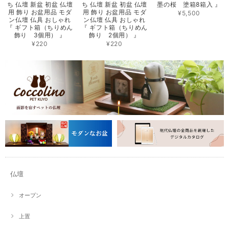
ち 仏壇 新盆 初盆 仏壇
ち 仏壇 新盆 初盆 仏壇
墨の桜 塗箱8箱入 』
用 飾り お盆用品 モダ
用 飾り お盆用品 モダ
¥5,500
ン仏壇 仏具 おしゃれ
ン仏壇 仏具 おしゃれ
『 ギフト箱（ちりめん
『 ギフト箱（ちりめん
飾り 3個用） 』
飾り 2個用） 』
¥220
¥220
仏壇
オープン
上置