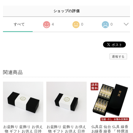
ショップの評価
すべて
4
0
0
通報する
関連商品
お盆飾り 盆飾り お供え
お盆飾り 盆飾り お供え
仏具店 仙台 仏具 線香
物 ギフト お供え 日持
物 ギフト お供え 日持
お線香 線香 『 特撰淡