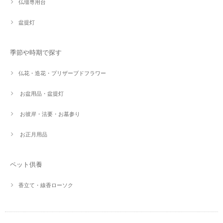
仏壇専用台
盆提灯
季節や時期で探す
仏花・造花・プリザーブドフラワー
お盆用品・盆提灯
お彼岸・法要・お墓参り
お正月用品
ペット供養
香立て・線香ローソク