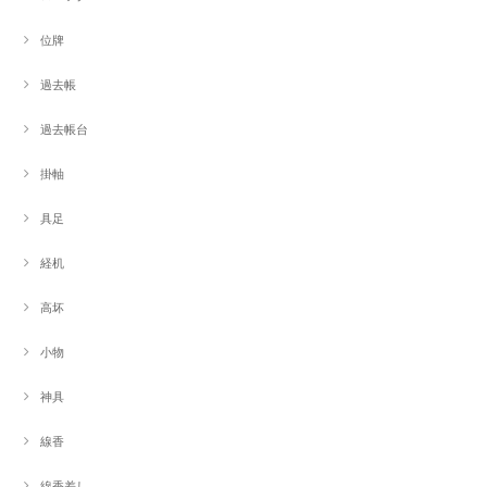
位牌
過去帳
過去帳台
掛軸
具足
経机
高坏
小物
神具
線香
線香差し