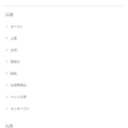
仏壇
オープン
上置
台付
壁掛け
経机
仏壇専用台
ペット仏壇
セミオープン
仏具