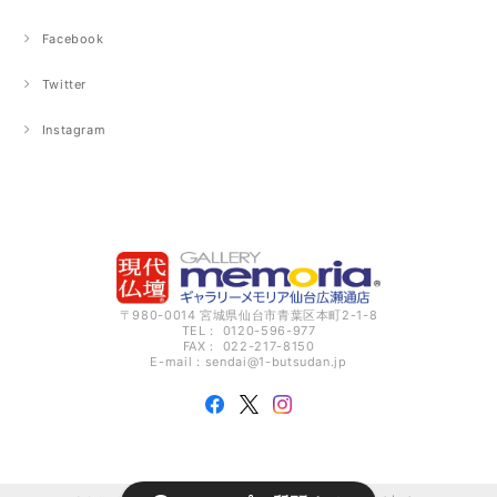
Facebook
Twitter
Instagram
〒980-0014 宮城県仙台市青葉区本町2-1-8
TEL： 0120-596-977
FAX： 022-217-8150
E-mail：
sendai@1-butsudan.jp