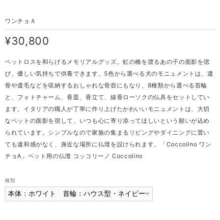
ワンチョＡ
¥30,800
ペットロスを和らげるメモリアルグッズ。虹の橋を渡るあの子の面影を偲
び、優しい気持ちで供養できます。5色から選べる犬のモニュメントは、遺
骨や遺毛などを収納するおしゃれな骨壺にもなり、8種類から選べる首輪
と、フォトチャーム、香皿、香立て、線香ローソクの仏具をセットしてい
ます。イタリアの職人が丁寧に作り上げたかわいいモニュメントは、大切
なペットの面影を宿して、いつも心に寄り添ってほしいという願いが込め
られています。シンプルなので家族の集まるリビングやダイニングに置い
ても違和感がなく、身近な場所に仏壇を設けられます。「Coccolino ワン
チョA」ペット用の仏壇 コッコリーノ Coccolino
種類