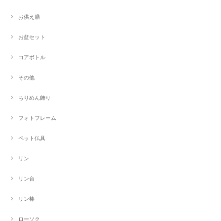
お供え膳
お盆セット
コアボトル
その他
ちりめん飾り
フォトフレーム
ペット仏具
リン
リン台
リン棒
ローソク