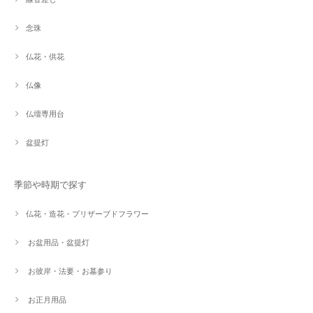
念珠
仏花・供花
仏像
仏壇専用台
盆提灯
季節や時期で探す
仏花・造花・プリザーブドフラワー
お盆用品・盆提灯
お彼岸・法要・お墓参り
お正月用品