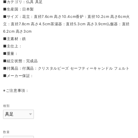
■カテゴリ：仏具 具足
■生産国：日本製
■サイズ：花立：直径7.6cm 高さ10.4cm香炉：直径10.2cm 高さ6cm火
立：直径7.8cm 高さ4.5cm茶湯器：直径5.3cm 高さ3.9cm仏飯器：直径
6.2cm 高さ3cm
■主素材：鉄
■主仕上：
■重量：
■組立状態：完成品
■付属品：付属品：クリスタルビーズ セーフティーキャンドル フェルト
■メーカー保証：
※ご注意事項：
種類
数量