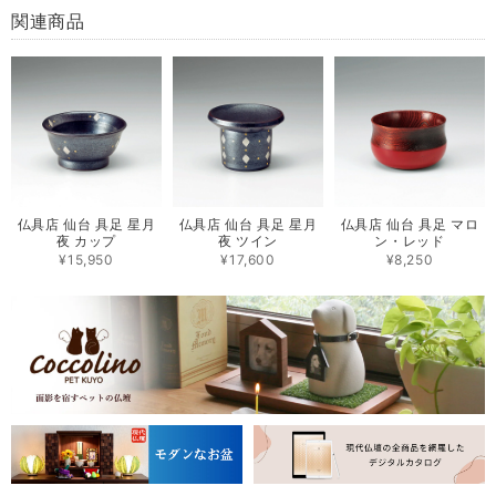
関連商品
仏具店 仙台 具足 星月
仏具店 仙台 具足 星月
仏具店 仙台 具足 マロ
夜 カップ
夜 ツイン
ン・レッド
¥15,950
¥17,600
¥8,250