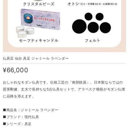
仏具店 仙台 具足 ジャミール ラベンダー
¥66,000
おしゃれなモダン仏具です。伝統工芸の「南部鉄器」。日本製ならではの
質実剛健、丈夫で長持ちな5点仏具セットで、アラベスク模様がモダン仏壇
に品格を添えます。
■商品名：ジャミール ラベンダー
■ブランド：現代仏具
■シリーズ：具足