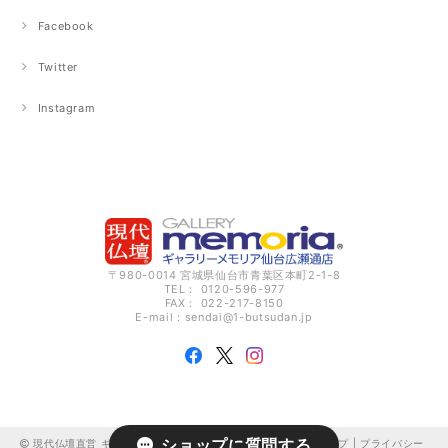
Facebook
Twitter
Instagram
〒980-0014 宮城県仙台市青葉区本町2-1-8
TEL： 0120-596-977
FAX： 022-217-8150
E-mail：
sendai@1-butsudan.jp
ショップに質問する
現代仏壇直営 ギャラリーメモリア仙台広瀬通 オンラインショップ |
プライバシー