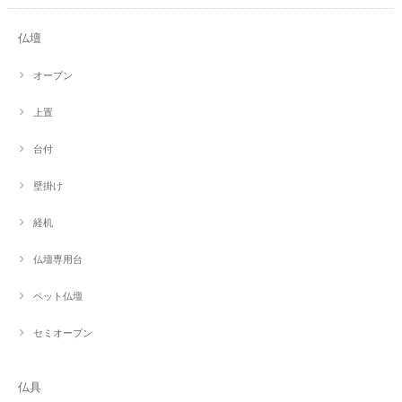
仏壇
オープン
上置
台付
壁掛け
経机
仏壇専用台
ペット仏壇
セミオープン
仏具