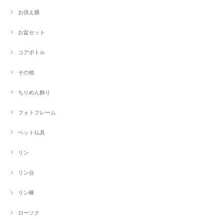
お供え膳
お盆セット
コアボトル
その他
ちりめん飾り
フォトフレーム
ペット仏具
リン
リン台
リン棒
ローソク