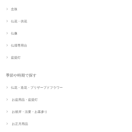
念珠
仏花・供花
仏像
仏壇専用台
盆提灯
季節や時期で探す
仏花・造花・プリザーブドフラワー
お盆用品・盆提灯
お彼岸・法要・お墓参り
お正月用品