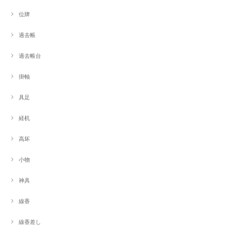
位牌
過去帳
過去帳台
掛軸
具足
経机
高坏
小物
神具
線香
線香差し