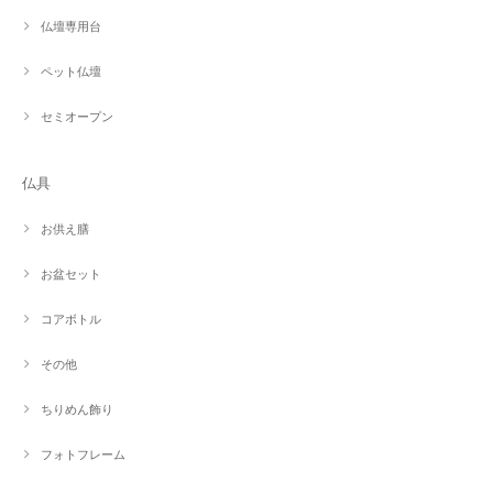
仏壇専用台
ペット仏壇
セミオープン
仏具
お供え膳
お盆セット
コアボトル
その他
ちりめん飾り
フォトフレーム