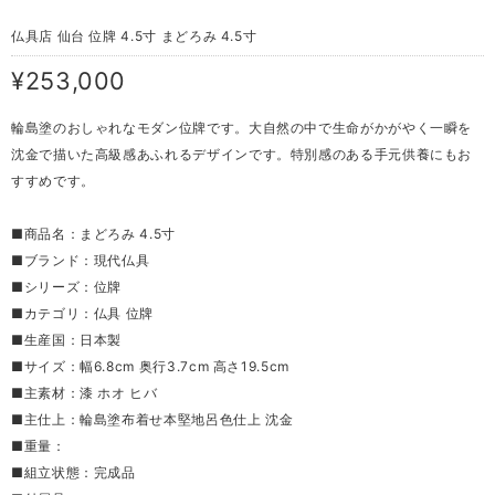
仏具店 仙台 位牌 4.5寸 まどろみ 4.5寸
¥253,000
輪島塗のおしゃれなモダン位牌です。大自然の中で生命がかがやく一瞬を
沈金で描いた高級感あふれるデザインです。特別感のある手元供養にもお
すすめです。
■商品名：まどろみ 4.5寸
■ブランド：現代仏具
■シリーズ：位牌
■カテゴリ：仏具 位牌
■生産国：日本製
■サイズ：幅6.8cm 奥行3.7cm 高さ19.5cm
■主素材：漆 ホオ ヒバ
■主仕上：輪島塗布着せ本堅地呂色仕上 沈金
■重量：
■組立状態：完成品