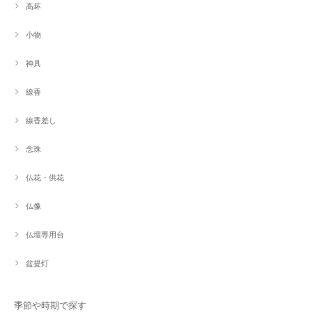
高坏
小物
神具
線香
線香差し
念珠
仏花・供花
仏像
仏壇専用台
盆提灯
季節や時期で探す