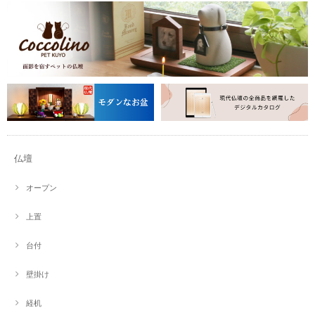
仏壇
オープン
上置
台付
壁掛け
経机