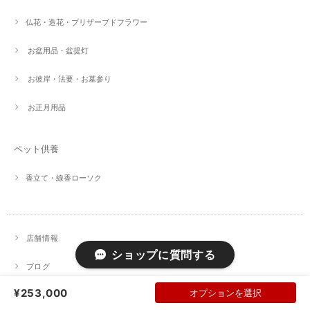
仏花・造花・プリザーブドフラワー
お盆用品・盆提灯
お彼岸・法要・お墓参り
お正月用品
ペット供養
香立て・線香ローソク
店舗情報
ショップに質問する
ブログ
¥253,000
オプションを選択
お問い合わせ