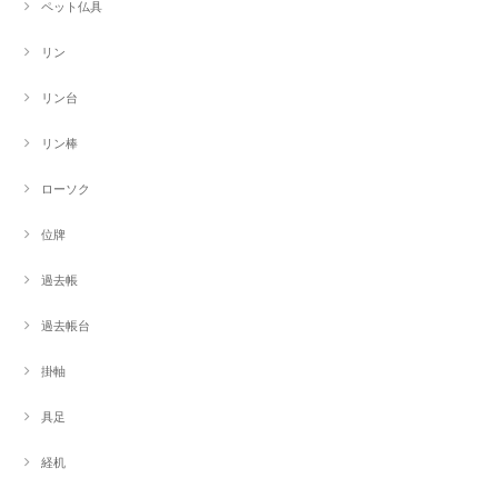
ペット仏具
リン
リン台
リン棒
ローソク
位牌
過去帳
過去帳台
掛軸
具足
経机