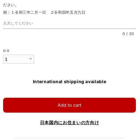
ださい。
例：１令和三年二月一日 ２令和四年五月六日
0
/
30
数量
International shipping available
Add to cart
日本国内にお住まいの方向け