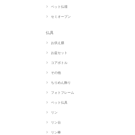
ペット仏壇
セミオープン
仏具
お供え膳
お盆セット
コアボトル
その他
ちりめん飾り
フォトフレーム
ペット仏具
リン
リン台
リン棒