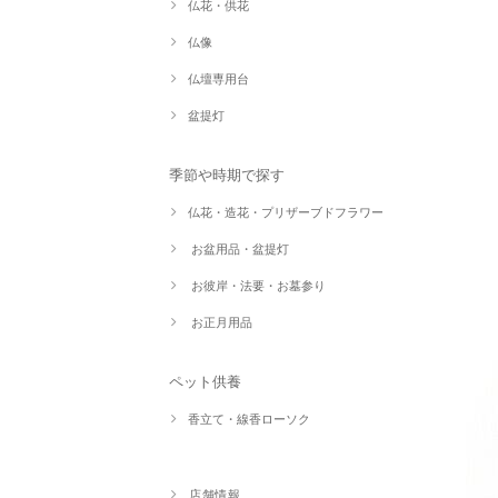
仏花・供花
仏像
仏壇専用台
盆提灯
季節や時期で探す
仏花・造花・プリザーブドフラワー
お盆用品・盆提灯
お彼岸・法要・お墓参り
お正月用品
ペット供養
香立て・線香ローソク
店舗情報