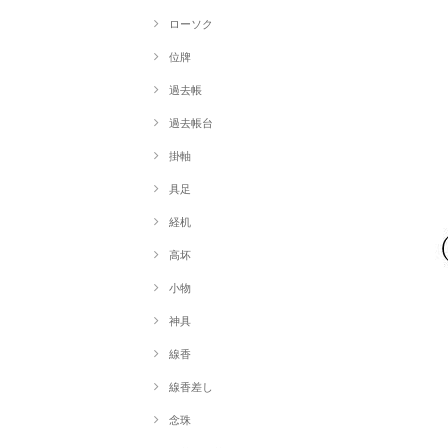
ローソク
位牌
過去帳
過去帳台
掛軸
具足
経机
高坏
小物
神具
線香
線香差し
念珠