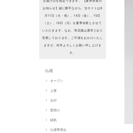
お届け日を指定できます。 【夏季休業の
お知らせ】誠に勝手ながら、当サイトは8
月11日（火・祝）、14日（金）、15日
（土）、16日（日）を夏季休業とさせて
いただきます。なお、実店舗は通常どおり
営業しております。ご不便をおかけいたし
ますが、何卒よろしくお願い申し上げま
す。
仏壇
オープン
上置
台付
壁掛け
経机
仏壇専用台