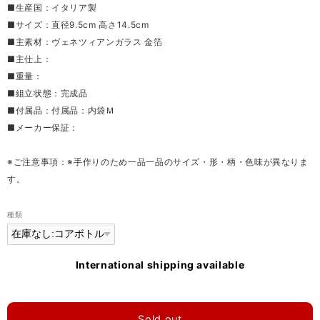
■生産国：イタリア製
■サイズ：直径9.5cm 高さ14.5cm
■主素材：ヴェネツィアンガラス 金箔
■主仕上：
■重量：
■組立状態：完成品
■付属品：付属品：内袋Ｍ
■メーカー保証：
※ご注意事項：※手作りのため一品一品のサイズ・形・柄・色味が異なりま
す。
種類
International shipping available
Sold out