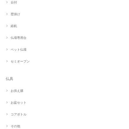
台付
壁掛け
経机
仏壇専用台
ペット仏壇
セミオープン
仏具
お供え膳
お盆セット
コアボトル
その他