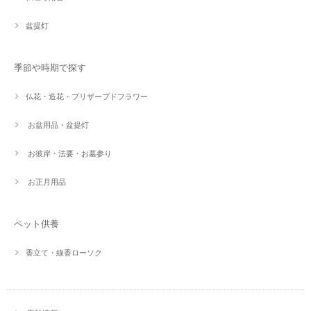
盆提灯
季節や時期で探す
仏花・造花・プリザーブドフラワー
お盆用品・盆提灯
お彼岸・法要・お墓参り
お正月用品
ペット供養
香立て・線香ローソク