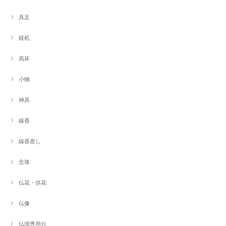
具足
経机
高坏
小物
神具
線香
線香差し
念珠
仏花・供花
仏像
仏壇専用台