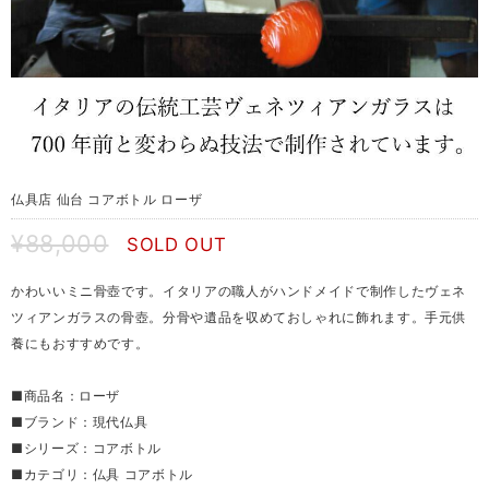
仏具店 仙台 コアボトル ローザ
¥88,000
SOLD OUT
かわいいミニ骨壺です。イタリアの職人がハンドメイドで制作したヴェネ
ツィアンガラスの骨壺。分骨や遺品を収めておしゃれに飾れます。手元供
養にもおすすめです。
■商品名：ローザ
■ブランド：現代仏具
■シリーズ：コアボトル
■カテゴリ：仏具 コアボトル