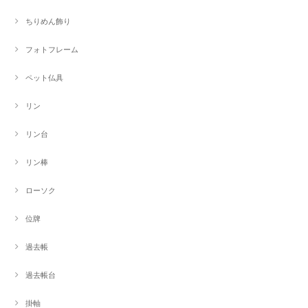
ちりめん飾り
フォトフレーム
ペット仏具
リン
リン台
リン棒
ローソク
位牌
過去帳
過去帳台
掛軸