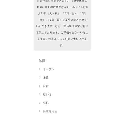
お届け日を指定できます。 【夏季休業の
お知らせ】誠に勝手ながら、当サイトは8
月11日（火・祝）、14日（金）、15日
（土）、16日（日）を夏季休業とさせて
いただきます。なお、実店舗は通常どおり
営業しております。ご不便をおかけいたし
ますが、何卒よろしくお願い申し上げま
す。
仏壇
オープン
上置
台付
壁掛け
経机
仏壇専用台