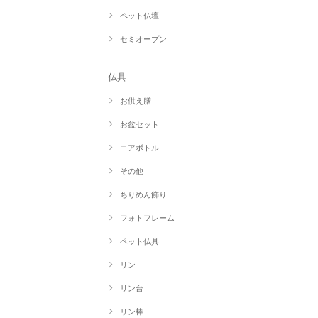
ペット仏壇
セミオープン
仏具
お供え膳
お盆セット
コアボトル
その他
ちりめん飾り
フォトフレーム
ペット仏具
リン
リン台
リン棒