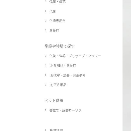
仏花・供花
仏像
仏壇専用台
盆提灯
季節や時期で探す
仏花・造花・プリザーブドフラワー
お盆用品・盆提灯
お彼岸・法要・お墓参り
お正月用品
ペット供養
香立て・線香ローソク
店舗情報