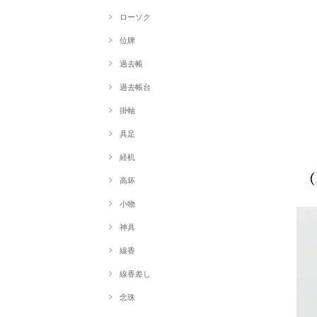
ローソク
位牌
過去帳
過去帳台
掛軸
具足
経机
高坏
小物
神具
線香
線香差し
念珠