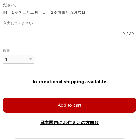
ださい。
例：１令和三年二月一日 ２令和四年五月六日
0
/
30
数量
International shipping available
Add to cart
日本国内にお住まいの方向け