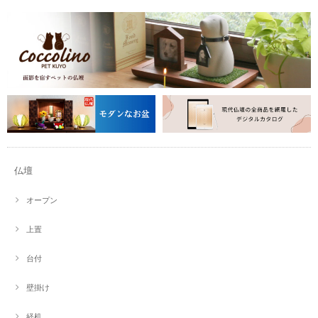
仏壇
オープン
上置
台付
壁掛け
経机