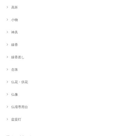
高坏
小物
神具
線香
線香差し
念珠
仏花・供花
仏像
仏壇専用台
盆提灯