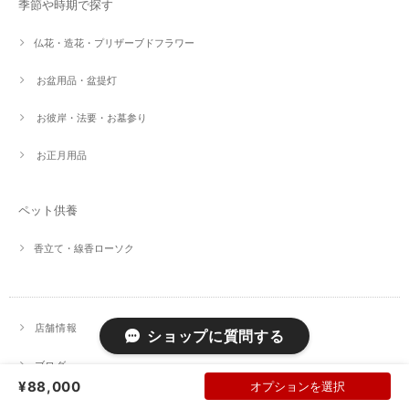
季節や時期で探す
仏花・造花・プリザーブドフラワー
お盆用品・盆提灯
お彼岸・法要・お墓参り
お正月用品
ペット供養
香立て・線香ローソク
店舗情報
ショップに質問する
ブログ
¥88,000
オプションを選択
お問い合わせ