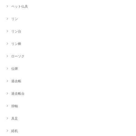
ペット仏具
リン
リン台
リン棒
ローソク
位牌
過去帳
過去帳台
掛軸
具足
経机