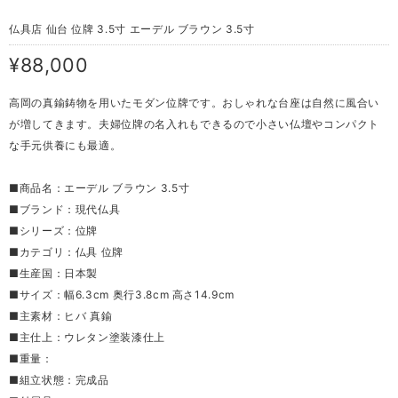
仏具店 仙台 位牌 3.5寸 エーデル ブラウン 3.5寸
¥88,000
高岡の真鍮鋳物を用いたモダン位牌です。おしゃれな台座は自然に風合い
が増してきます。夫婦位牌の名入れもできるので小さい仏壇やコンパクト
な手元供養にも最適。
■商品名：エーデル ブラウン 3.5寸
■ブランド：現代仏具
■シリーズ：位牌
■カテゴリ：仏具 位牌
■生産国：日本製
■サイズ：幅6.3cm 奥行3.8cm 高さ14.9cm
■主素材：ヒバ 真鍮
■主仕上：ウレタン塗装漆仕上
■重量：
■組立状態：完成品