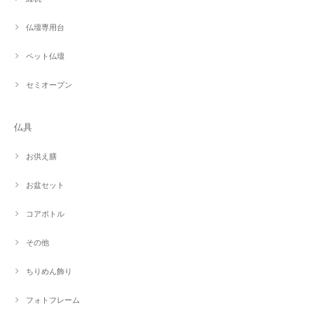
仏壇専用台
ペット仏壇
セミオープン
仏具
お供え膳
お盆セット
コアボトル
その他
ちりめん飾り
フォトフレーム