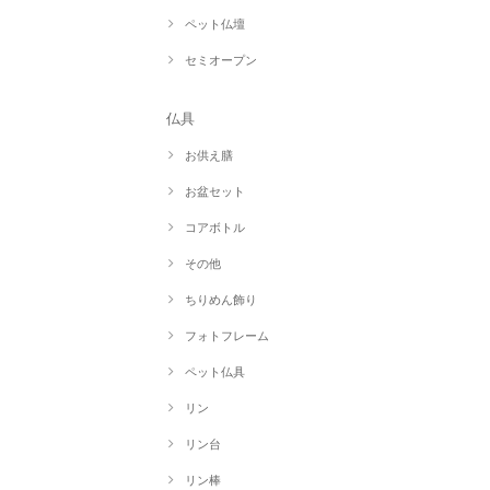
ペット仏壇
セミオープン
仏具
お供え膳
お盆セット
コアボトル
その他
ちりめん飾り
フォトフレーム
ペット仏具
リン
リン台
リン棒