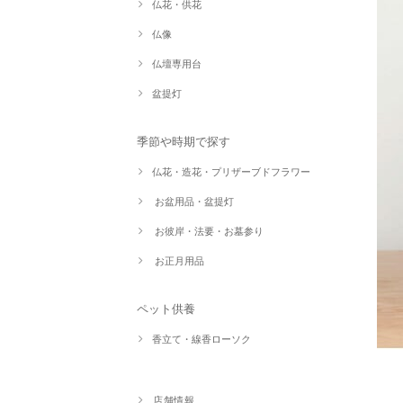
仏花・供花
仏像
仏壇専用台
盆提灯
季節や時期で探す
仏花・造花・プリザーブドフラワー
お盆用品・盆提灯
お彼岸・法要・お墓参り
お正月用品
ペット供養
香立て・線香ローソク
店舗情報