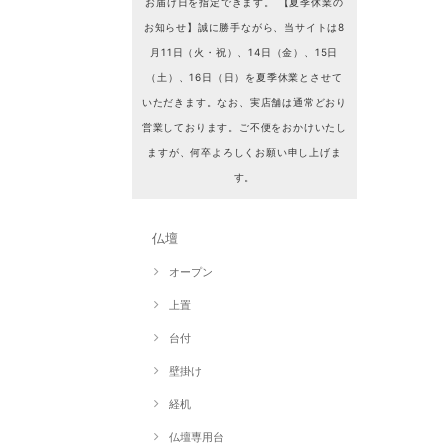
お届け日を指定できます。 【夏季休業の
お知らせ】誠に勝手ながら、当サイトは8
月11日（火・祝）、14日（金）、15日
（土）、16日（日）を夏季休業とさせて
いただきます。なお、実店舗は通常どおり
営業しております。ご不便をおかけいたし
ますが、何卒よろしくお願い申し上げま
す。
仏壇
オープン
上置
台付
壁掛け
経机
仏壇専用台