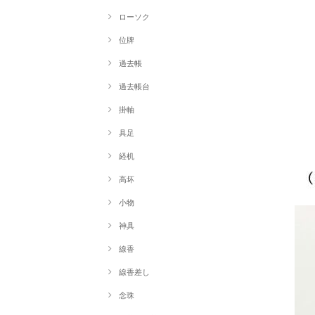
ローソク
位牌
過去帳
過去帳台
掛軸
具足
経机
高坏
小物
神具
線香
線香差し
念珠