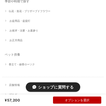
季節や時期で探す
仏花・造花・プリザーブドフラワー
お盆用品・盆提灯
お彼岸・法要・お墓参り
お正月用品
ペット供養
香立て・線香ローソク
店舗情報
ショップに質問する
ブログ
¥57,200
オプションを選択
お問い合わせ