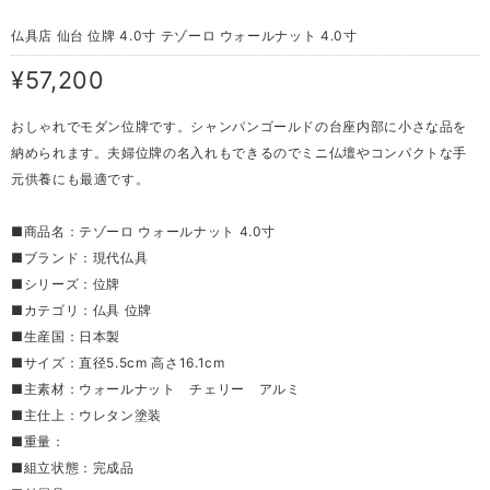
仏具店 仙台 位牌 4.0寸 テゾーロ ウォールナット 4.0寸
¥57,200
おしゃれでモダン位牌です。シャンパンゴールドの台座内部に小さな品を
納められます。夫婦位牌の名入れもできるのでミニ仏壇やコンパクトな手
元供養にも最適です。
■商品名：テゾーロ ウォールナット 4.0寸
■ブランド：現代仏具
■シリーズ：位牌
■カテゴリ：仏具 位牌
■生産国：日本製
■サイズ：直径5.5cm 高さ16.1cm
■主素材：ウォールナット チェリー アルミ
■主仕上：ウレタン塗装
■重量：
■組立状態：完成品