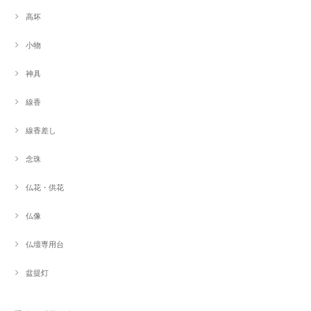
高坏
小物
神具
線香
線香差し
念珠
仏花・供花
仏像
仏壇専用台
盆提灯