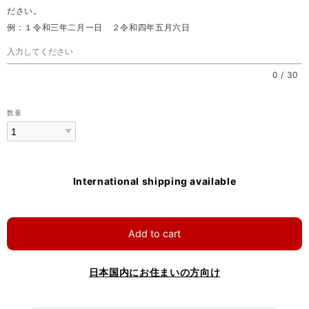
ださい。
例：１令和三年二月一日 ２令和四年五月六日
0
/
30
数量
International shipping available
Add to cart
日本国内にお住まいの方向け