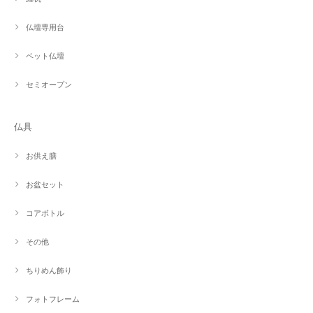
仏壇専用台
ペット仏壇
セミオープン
仏具
お供え膳
お盆セット
コアボトル
その他
ちりめん飾り
フォトフレーム