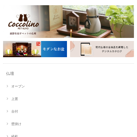
仏壇
オープン
上置
台付
壁掛け
経机