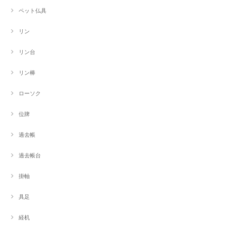
ペット仏具
リン
リン台
リン棒
ローソク
位牌
過去帳
過去帳台
掛軸
具足
経机