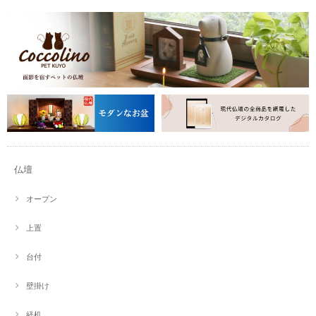
仏壇
オープン
上置
台付
壁掛け
経机