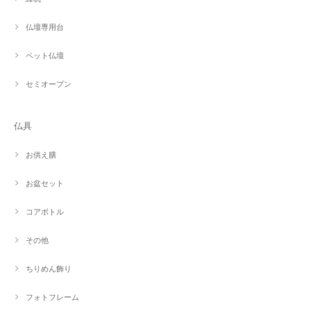
仏壇専用台
ペット仏壇
セミオープン
仏具
お供え膳
お盆セット
コアボトル
その他
ちりめん飾り
フォトフレーム