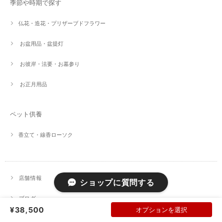
季節や時期で探す
仏花・造花・プリザーブドフラワー
お盆用品・盆提灯
お彼岸・法要・お墓参り
お正月用品
ペット供養
香立て・線香ローソク
店舗情報
ショップに質問する
ブログ
¥38,500
オプションを選択
お問い合わせ