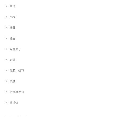
高坏
小物
神具
線香
線香差し
念珠
仏花・供花
仏像
仏壇専用台
盆提灯