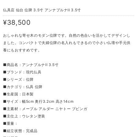
仏具店 仙台 位牌 3.5寸 アンナプルナII 3.5寸
¥38,500
おしゃれな寄せ木のモダン位牌です。自然の色合いを活かしてデザインし
ました。コンパクトで夫婦位牌の名入れもできるので小さい仏壇や手元供
養にもおすすめです。
■商品名：アンナプルナII 3.5寸
■ブランド：現代仏具
■シリーズ：位牌
■カテゴリ：仏具 位牌
■生産国：日本製
■サイズ：幅5cm 奥行3.2cm 高さ14cm
■主素材：メープル アルダー ニヤトー ブビンガ
■主仕上：ウレタン塗装
■重量：
■組立状態：完成品