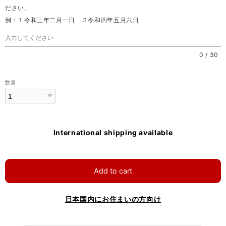
ださい。
例：１令和三年二月一日 ２令和四年五月六日
0
/
30
数量
International shipping available
Add to cart
日本国内にお住まいの方向け