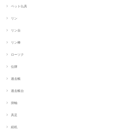
ペット仏具
リン
リン台
リン棒
ローソク
位牌
過去帳
過去帳台
掛軸
具足
経机