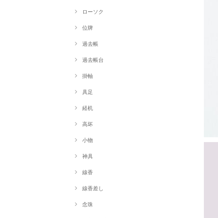
ローソク
位牌
過去帳
過去帳台
掛軸
具足
経机
高坏
小物
神具
線香
線香差し
念珠