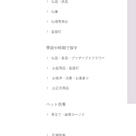
仏花・供花
仏像
仏壇専用台
盆提灯
季節や時期で探す
仏花・造花・プリザーブドフラワー
お盆用品・盆提灯
お彼岸・法要・お墓参り
お正月用品
ペット供養
香立て・線香ローソク
店舗情報