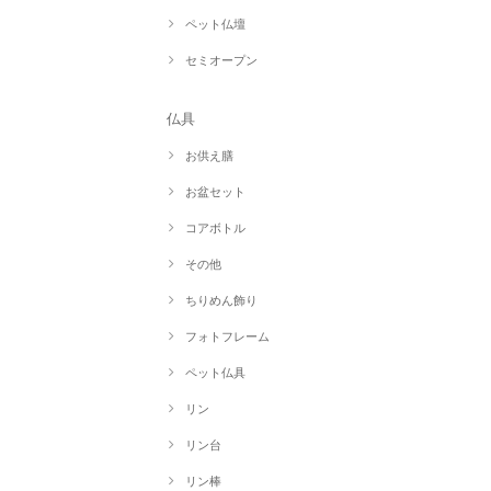
ペット仏壇
セミオープン
仏具
お供え膳
お盆セット
コアボトル
その他
ちりめん飾り
フォトフレーム
ペット仏具
リン
リン台
リン棒