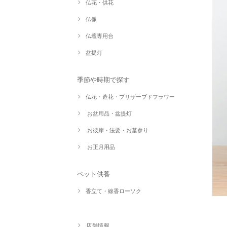
仏花・供花
仏像
仏壇専用台
盆提灯
季節や時期で探す
仏花・造花・プリザーブドフラワー
お盆用品・盆提灯
お彼岸・法要・お墓参り
お正月用品
ペット供養
香立て・線香ローソク
店舗情報