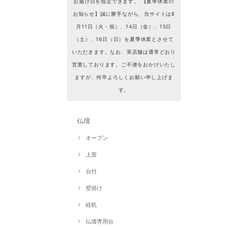
お届け日を指定できます。 【夏季休業の
お知らせ】誠に勝手ながら、当サイトは8
月11日（火・祝）、14日（金）、15日
（土）、16日（日）を夏季休業とさせて
いただきます。なお、実店舗は通常どおり
営業しております。ご不便をおかけいたし
ますが、何卒よろしくお願い申し上げま
す。
仏壇
オープン
上置
台付
壁掛け
経机
仏壇専用台