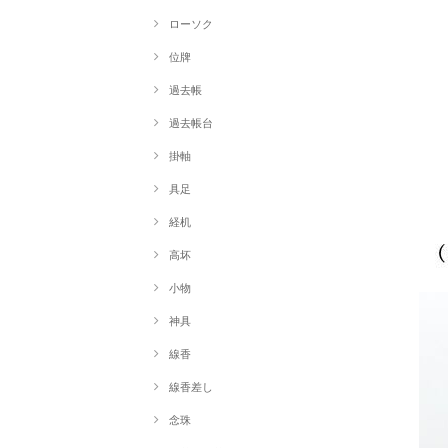
ローソク
位牌
過去帳
過去帳台
掛軸
具足
経机
高坏
小物
神具
線香
線香差し
念珠