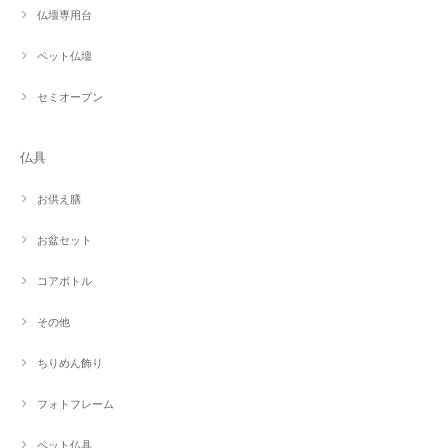
仏壇専用台
ペット仏壇
セミオープン
仏具
お供え膳
お盆セット
コアボトル
その他
ちりめん飾り
フォトフレーム
ペット仏具