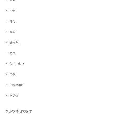
小物
神具
線香
線香差し
念珠
仏花・供花
仏像
仏壇専用台
盆提灯
季節や時期で探す