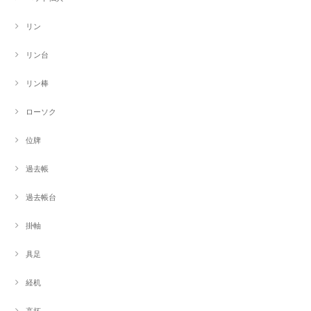
リン
リン台
リン棒
ローソク
位牌
過去帳
過去帳台
掛軸
具足
経机
高坏