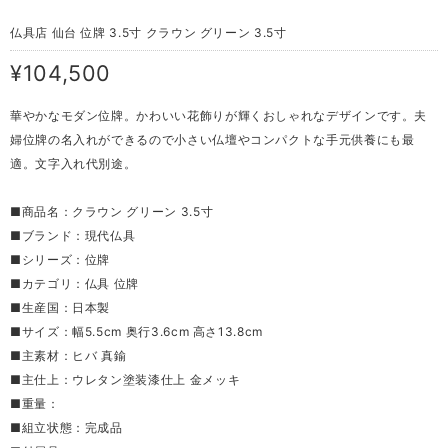
仏具店 仙台 位牌 3.5寸 クラウン グリーン 3.5寸
¥104,500
華やかなモダン位牌。かわいい花飾りが輝くおしゃれなデザインです。夫
婦位牌の名入れができるので小さい仏壇やコンパクトな手元供養にも最
適。文字入れ代別途。
■商品名：クラウン グリーン 3.5寸
■ブランド：現代仏具
■シリーズ：位牌
■カテゴリ：仏具 位牌
■生産国：日本製
■サイズ：幅5.5cm 奥行3.6cm 高さ13.8cm
■主素材：ヒバ 真鍮
■主仕上：ウレタン塗装漆仕上 金メッキ
■重量：
■組立状態：完成品