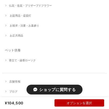
仏花・造花・プリザーブドフラワー
お盆用品・盆提灯
お彼岸・法要・お墓参り
お正月用品
ペット供養
香立て・線香ローソク
店舗情報
ショップに質問する
ブログ
お問い合わせ
¥104,500
オプションを選択