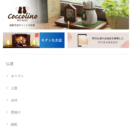
仏壇
オープン
上置
台付
壁掛け
経机