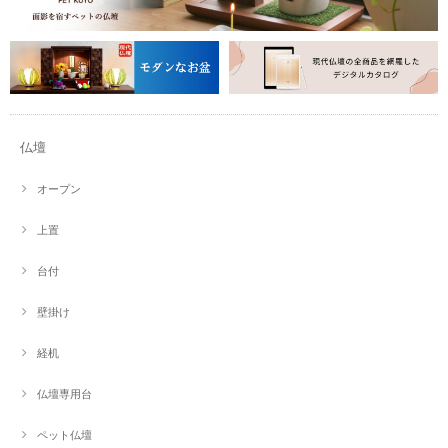
仏壇
オープン
上置
台付
壁掛け
経机
仏壇専用台
ペット仏壇