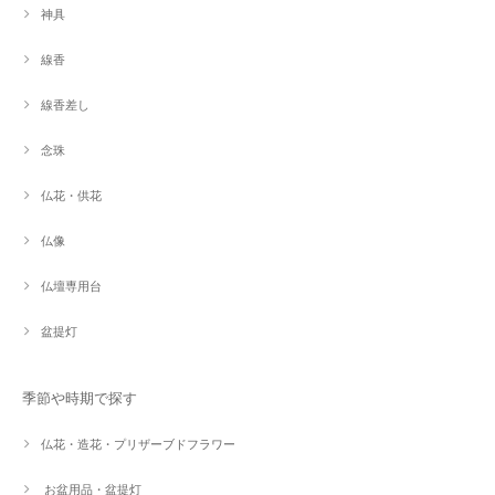
神具
線香
線香差し
念珠
仏花・供花
仏像
仏壇専用台
盆提灯
季節や時期で探す
仏花・造花・プリザーブドフラワー
お盆用品・盆提灯