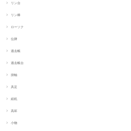
リン台
リン棒
ローソク
位牌
過去帳
過去帳台
掛軸
具足
経机
高坏
小物