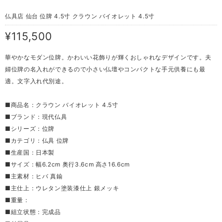
仏具店 仙台 位牌 4.5寸 クラウン バイオレット 4.5寸
¥115,500
華やかなモダン位牌。かわいい花飾りが輝くおしゃれなデザインです。夫
婦位牌の名入れができるので小さい仏壇やコンパクトな手元供養にも最
適。文字入れ代別途。
■商品名：クラウン バイオレット 4.5寸
■ブランド：現代仏具
■シリーズ：位牌
■カテゴリ：仏具 位牌
■生産国：日本製
■サイズ：幅6.2cm 奥行3.6cm 高さ16.6cm
■主素材：ヒバ 真鍮
■主仕上：ウレタン塗装漆仕上 銀メッキ
■重量：
■組立状態：完成品