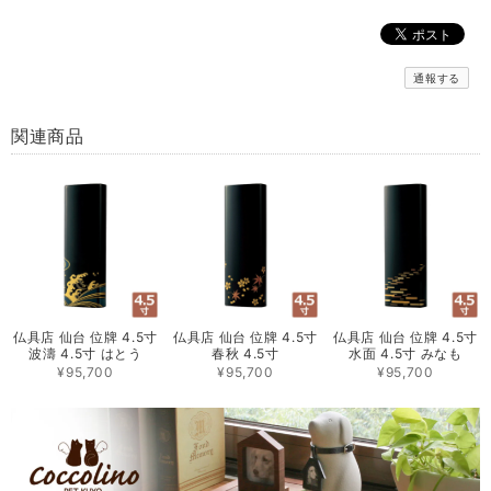
通報する
関連商品
仏具店 仙台 位牌 4.5寸
仏具店 仙台 位牌 4.5寸
仏具店 仙台 位牌 4.5寸
波濤 4.5寸 はとう
春秋 4.5寸
水面 4.5寸 みなも
¥95,700
¥95,700
¥95,700