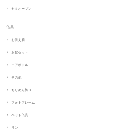
セミオープン
仏具
お供え膳
お盆セット
コアボトル
その他
ちりめん飾り
フォトフレーム
ペット仏具
リン