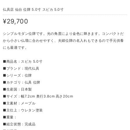
仏具店 仙台 位牌 5.0寸 スピカ 5.0寸
¥29,700
シンプルモダン位牌です。光の角度により金色に輝きます。コンパクトだ
から小さい仏壇に合わせやすく、夫婦位牌の名入れもできるので手元供養
にも最適です。
■商品名：スピカ 5.0寸
■ブランド：現代仏具
■シリーズ：位牌
■カテゴリ：仏具 位牌
■生産国：日本製
■サイズ：幅7.2cm 奥行3.8cm 高さ20cm
■主素材：メープル
■主仕上：ウレタン塗装
■重量：
■組立状態：完成品