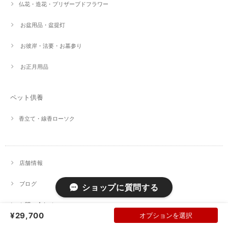
仏花・造花・プリザーブドフラワー
お盆用品・盆提灯
お彼岸・法要・お墓参り
お正月用品
ペット供養
香立て・線香ローソク
店舗情報
ブログ
ショップに質問する
お問い合わせ
¥29,700
オプションを選択
プライバシーポリシー