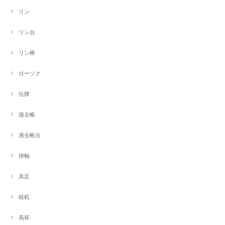
リン
リン台
リン棒
ローソク
位牌
過去帳
過去帳台
掛軸
具足
経机
高坏