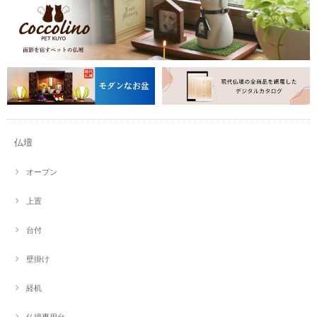
仏壇
オープン
上置
台付
壁掛け
経机
仏壇専用台