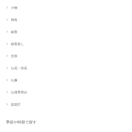
小物
神具
線香
線香差し
念珠
仏花・供花
仏像
仏壇専用台
盆提灯
季節や時期で探す