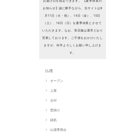
お届け日を指定できます。 【夏季休業の
お知らせ】誠に勝手ながら、当サイトは8
月11日（火・祝）、14日（金）、15日
（土）、16日（日）を夏季休業とさせて
いただきます。なお、実店舗は通常どおり
営業しております。ご不便をおかけいたし
ますが、何卒よろしくお願い申し上げま
す。
仏壇
オープン
上置
台付
壁掛け
経机
仏壇専用台