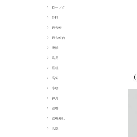
ローソク
位牌
過去帳
過去帳台
掛軸
具足
経机
高坏
小物
神具
線香
線香差し
念珠