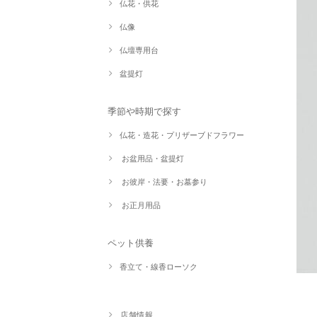
仏花・供花
仏像
仏壇専用台
盆提灯
季節や時期で探す
仏花・造花・プリザーブドフラワー
お盆用品・盆提灯
お彼岸・法要・お墓参り
お正月用品
ペット供養
香立て・線香ローソク
店舗情報