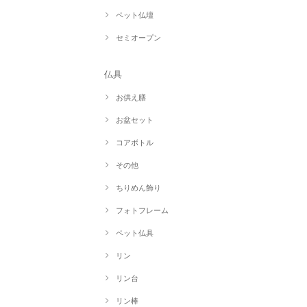
ペット仏壇
セミオープン
仏具
お供え膳
お盆セット
コアボトル
その他
ちりめん飾り
フォトフレーム
ペット仏具
リン
リン台
リン棒