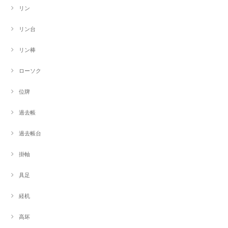
リン
リン台
リン棒
ローソク
位牌
過去帳
過去帳台
掛軸
具足
経机
高坏