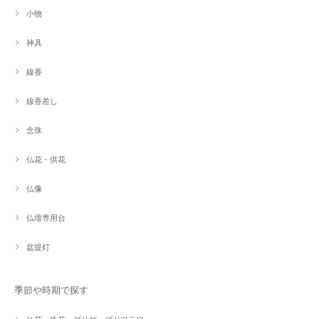
小物
神具
線香
線香差し
念珠
仏花・供花
仏像
仏壇専用台
盆提灯
季節や時期で探す