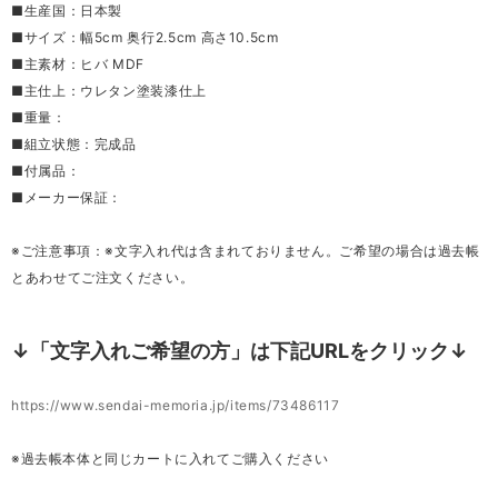
■生産国：日本製
■サイズ：幅5cm 奥行2.5cm 高さ10.5cm
■主素材：ヒバ MDF
■主仕上：ウレタン塗装漆仕上
■重量：
■組立状態：完成品
■付属品：
■メーカー保証：
※ご注意事項：※文字入れ代は含まれておりません。ご希望の場合は過去帳
とあわせてご注文ください。
↓「文字入れご希望の方」は下記URLをクリック↓
https://www.sendai-memoria.jp/items/73486117
※過去帳本体と同じカートに入れてご購入ください