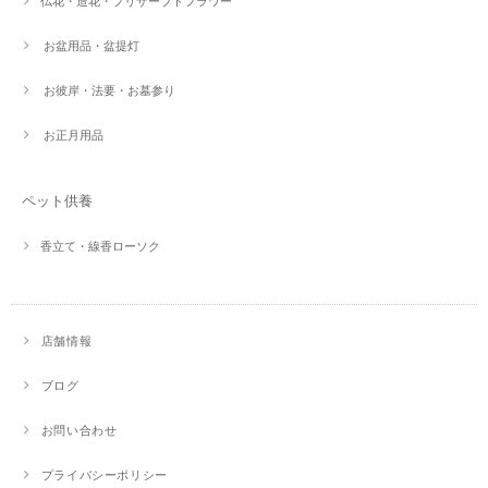
仏花・造花・プリザーブドフラワー
お盆用品・盆提灯
お彼岸・法要・お墓参り
お正月用品
ペット供養
香立て・線香ローソク
店舗情報
ブログ
お問い合わせ
プライバシーポリシー