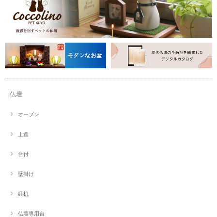
仏壇
オープン
上置
台付
壁掛け
経机
仏壇専用台