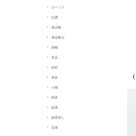
ローソク
位牌
過去帳
過去帳台
掛軸
具足
経机
高坏
小物
神具
線香
線香差し
念珠