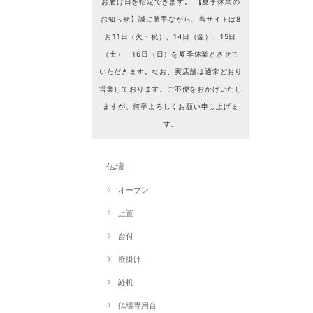
お届け日を指定できます。 【夏季休業の
お知らせ】誠に勝手ながら、当サイトは8
月11日（火・祝）、14日（金）、15日
（土）、16日（日）を夏季休業とさせて
いただきます。なお、実店舗は通常どおり
営業しております。ご不便をおかけいたし
ますが、何卒よろしくお願い申し上げま
す。
仏壇
オープン
上置
台付
壁掛け
経机
仏壇専用台