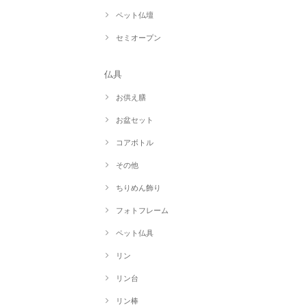
ペット仏壇
セミオープン
仏具
お供え膳
お盆セット
コアボトル
その他
ちりめん飾り
フォトフレーム
ペット仏具
リン
リン台
リン棒