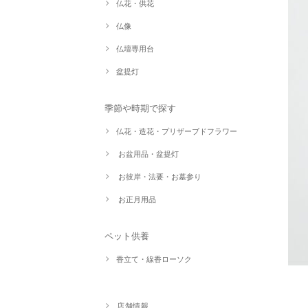
仏花・供花
仏像
仏壇専用台
盆提灯
季節や時期で探す
仏花・造花・プリザーブドフラワー
お盆用品・盆提灯
お彼岸・法要・お墓参り
お正月用品
ペット供養
香立て・線香ローソク
店舗情報