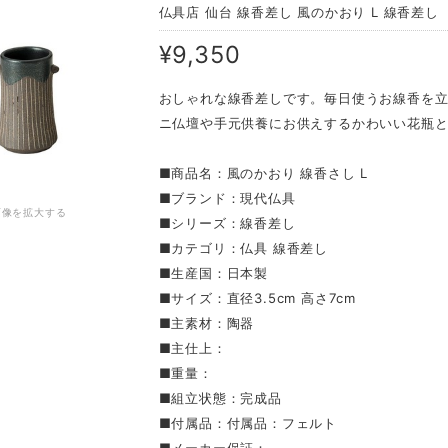
仏具店 仙台 線香差し 風のかおり L 線香差し
¥9,350
おしゃれな線香差しです。毎日使うお線香を
ニ仏壇や手元供養にお供えするかわいい花瓶
■商品名：風のかおり 線香さし L
■ブランド：現代仏具
画像を拡大する
■シリーズ：線香差し
■カテゴリ：仏具 線香差し
■生産国：日本製
■サイズ：直径3.5cm 高さ7cm
■主素材：陶器
■主仕上：
■重量：
■組立状態：完成品
■付属品：付属品：フェルト
■メーカー保証：