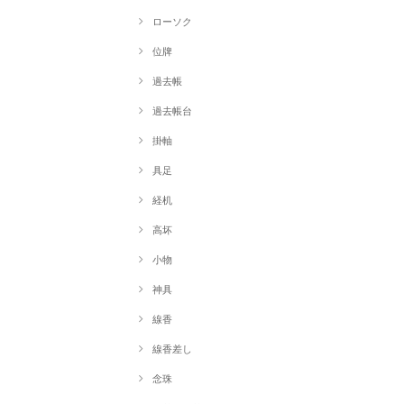
ローソク
位牌
過去帳
過去帳台
掛軸
具足
経机
高坏
小物
神具
線香
線香差し
念珠