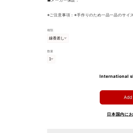
※ご注意事項：※手作りのため一品一品のサイ
種類
数量
International 
Add 
日本国内に