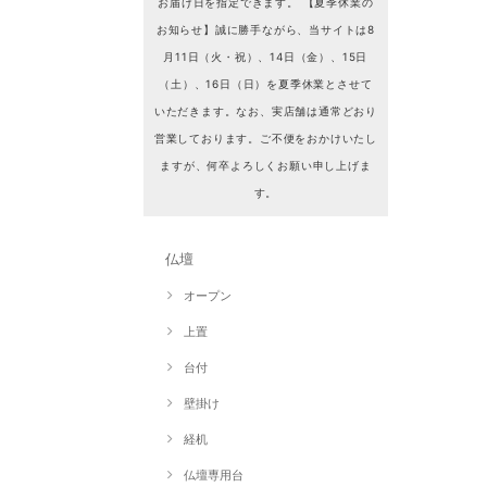
お届け日を指定できます。 【夏季休業の
お知らせ】誠に勝手ながら、当サイトは8
月11日（火・祝）、14日（金）、15日
（土）、16日（日）を夏季休業とさせて
いただきます。なお、実店舗は通常どおり
営業しております。ご不便をおかけいたし
ますが、何卒よろしくお願い申し上げま
す。
仏壇
オープン
上置
台付
壁掛け
経机
仏壇専用台