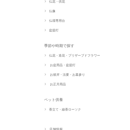
仏花・供花
仏像
仏壇専用台
盆提灯
季節や時期で探す
仏花・造花・プリザーブドフラワー
お盆用品・盆提灯
お彼岸・法要・お墓参り
お正月用品
ペット供養
香立て・線香ローソク
店舗情報