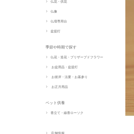
仏花・供花
仏像
仏壇専用台
盆提灯
季節や時期で探す
仏花・造花・プリザーブドフラワー
お盆用品・盆提灯
お彼岸・法要・お墓参り
お正月用品
ペット供養
香立て・線香ローソク
店舗情報