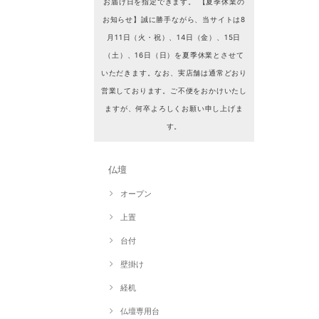
お届け日を指定できます。 【夏季休業の
お知らせ】誠に勝手ながら、当サイトは8
月11日（火・祝）、14日（金）、15日
（土）、16日（日）を夏季休業とさせて
いただきます。なお、実店舗は通常どおり
営業しております。ご不便をおかけいたし
ますが、何卒よろしくお願い申し上げま
す。
仏壇
オープン
上置
台付
壁掛け
経机
仏壇専用台