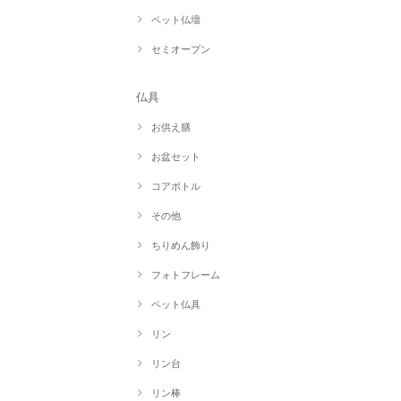
ペット仏壇
セミオープン
仏具
お供え膳
お盆セット
コアボトル
その他
ちりめん飾り
フォトフレーム
ペット仏具
リン
リン台
リン棒