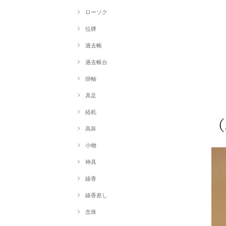
ローソク
位牌
過去帳
過去帳台
掛軸
具足
経机
高坏
小物
神具
線香
線香差し
念珠