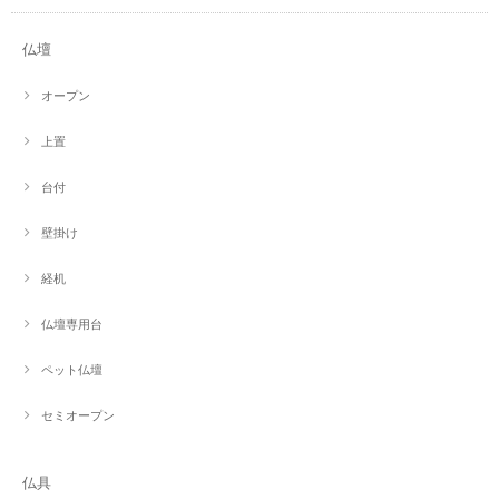
仏壇
オープン
上置
台付
壁掛け
経机
仏壇専用台
ペット仏壇
セミオープン
仏具