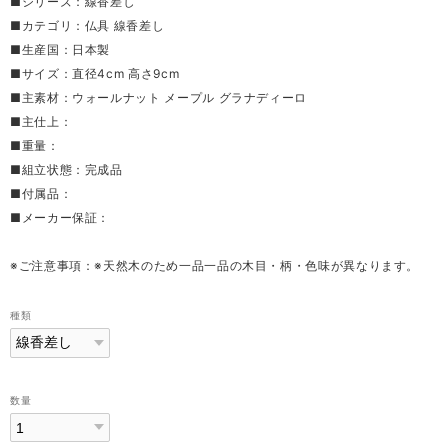
■シリーズ：線香差し
■カテゴリ：仏具 線香差し
■生産国：日本製
■サイズ：直径4cm 高さ9cm
■主素材：ウォールナット メープル グラナディーロ
■主仕上：
■重量：
■組立状態：完成品
■付属品：
■メーカー保証：
※ご注意事項：※天然木のため一品一品の木目・柄・色味が異なります。
種類
数量