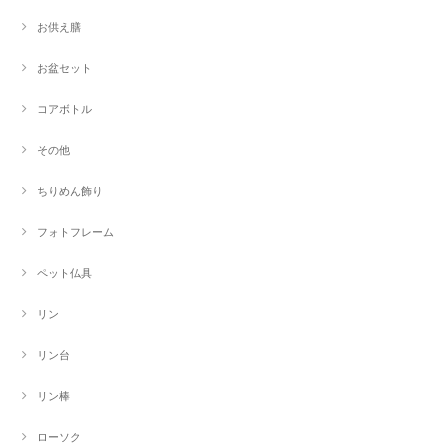
お供え膳
お盆セット
コアボトル
その他
ちりめん飾り
フォトフレーム
ペット仏具
リン
リン台
リン棒
ローソク