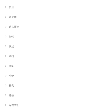
位牌
過去帳
過去帳台
掛軸
具足
経机
高坏
小物
神具
線香
線香差し