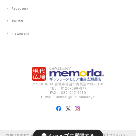
Facebook
Twitter
Instagram
〒980-0014 宮城県仙台市青葉区本町2-1-8
TEL： 0120-596-977
FAX： 022-217-8150
E-mail：
sendai@1-butsudan.jp
ショップに質問する
現代仏壇直営 ギャラリーメモリア仙台広瀬通 オンラインショップ |
プライバシー