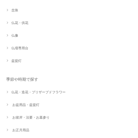
念珠
仏花・供花
仏像
仏壇専用台
盆提灯
季節や時期で探す
仏花・造花・プリザーブドフラワー
お盆用品・盆提灯
お彼岸・法要・お墓参り
お正月用品