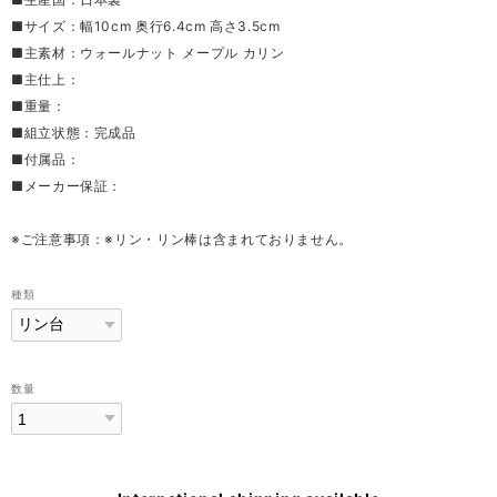
■サイズ：幅10cm 奥行6.4cm 高さ3.5cm
■主素材：ウォールナット メープル カリン
■主仕上：
■重量：
■組立状態：完成品
■付属品：
■メーカー保証：
※ご注意事項：※リン・リン棒は含まれておりません。
種類
数量