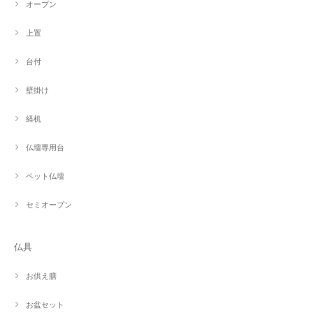
オープン
上置
台付
壁掛け
経机
仏壇専用台
ペット仏壇
セミオープン
仏具
お供え膳
お盆セット