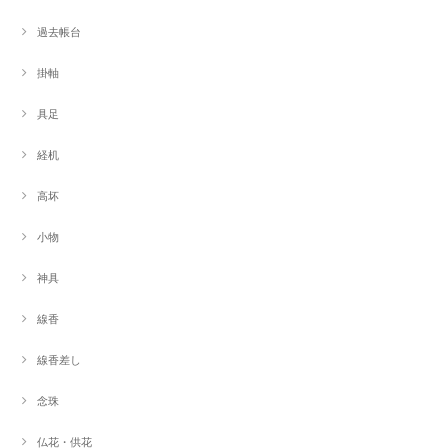
過去帳台
掛軸
具足
経机
高坏
小物
神具
線香
線香差し
念珠
仏花・供花