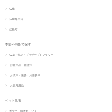
仏像
仏壇専用台
盆提灯
季節や時期で探す
仏花・造花・プリザーブドフラワー
お盆用品・盆提灯
お彼岸・法要・お墓参り
お正月用品
ペット供養
香立て・線香ローソク