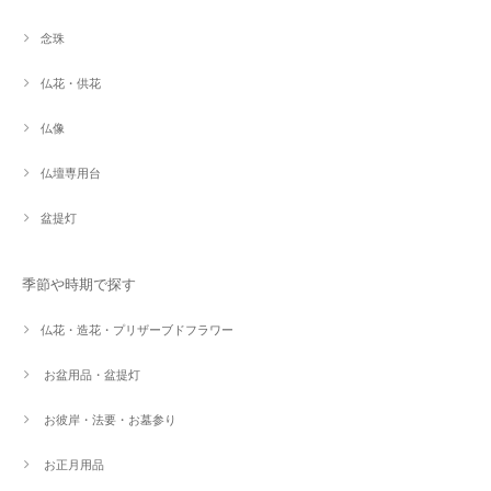
念珠
仏花・供花
仏像
仏壇専用台
盆提灯
季節や時期で探す
仏花・造花・プリザーブドフラワー
お盆用品・盆提灯
お彼岸・法要・お墓参り
お正月用品