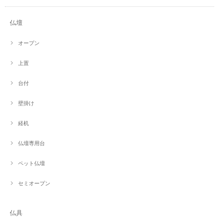
仏壇
オープン
上置
台付
壁掛け
経机
仏壇専用台
ペット仏壇
セミオープン
仏具