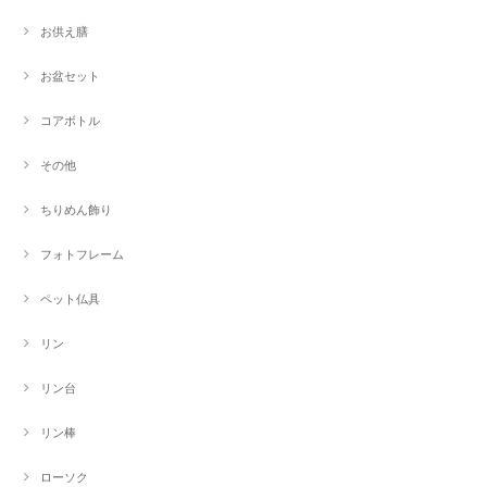
お供え膳
お盆セット
コアボトル
その他
ちりめん飾り
フォトフレーム
ペット仏具
リン
リン台
リン棒
ローソク