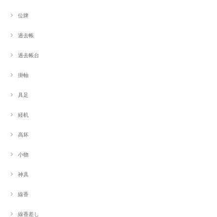
位牌
過去帳
過去帳台
掛軸
具足
経机
高坏
小物
神具
線香
線香差し