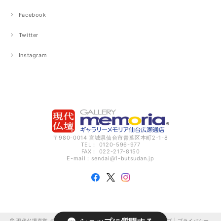
Facebook
Twitter
Instagram
〒980-0014 宮城県仙台市青葉区本町2-1-8
TEL： 0120-596-977
FAX： 022-217-8150
E-mail：
sendai@1-butsudan.jp
現代仏壇直営 ギャラリーメモリア仙台広瀬通 オンラインショップ |
プライバシー