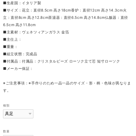
■生産国：イタリア製
■サイズ：花立：直径8.5cm 高さ18cm香炉：直径12cm 高さ14.3cm火
立：直径8cm 高さ12.8cm茶湯器：直径6.5cm 高さ14.8cm仏飯器：直径
6.5cm 高さ11.8cm
■主素材：ヴェネツィアンガラス 金箔
■主仕上：
■重量：
■組立状態：完成品
■付属品：付属品：クリスタルビーズ ローソク立て芯 短寸ローソク
■メーカー保証：
※ご注意事項：※手作りのため一品一品のサイズ・形・柄・色味が異なりま
す。
種類
数量