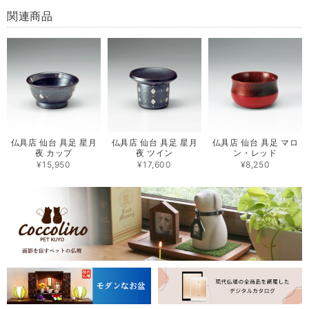
関連商品
仏具店 仙台 具足 星月
仏具店 仙台 具足 星月
仏具店 仙台 具足 マロ
夜 カップ
夜 ツイン
ン・レッド
¥15,950
¥17,600
¥8,250