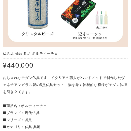
仏具店 仙台 具足 ボルティーチェ
¥440,000
おしゃれなモダン仏具です。イタリアの職人がハンドメイドで制作したヴ
ェネチアンガラス製の5点仏具セット。渦を巻く神秘的な模様がモダン仏壇
を引き立てます。
■商品名：ボルティーチェ
■ブランド：現代仏具
■シリーズ：具足
■カテゴリ：仏具 具足