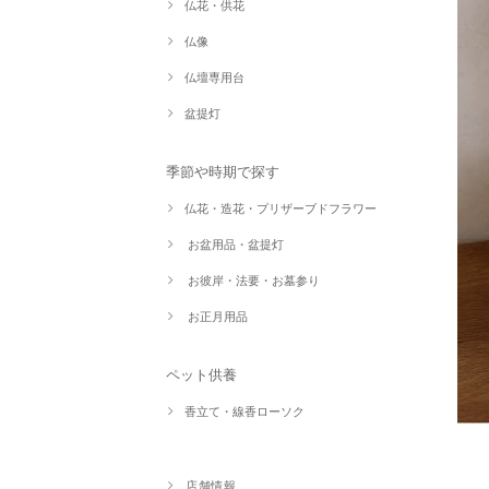
仏花・供花
仏像
仏壇専用台
盆提灯
季節や時期で探す
仏花・造花・プリザーブドフラワー
お盆用品・盆提灯
お彼岸・法要・お墓参り
お正月用品
ペット供養
香立て・線香ローソク
店舗情報