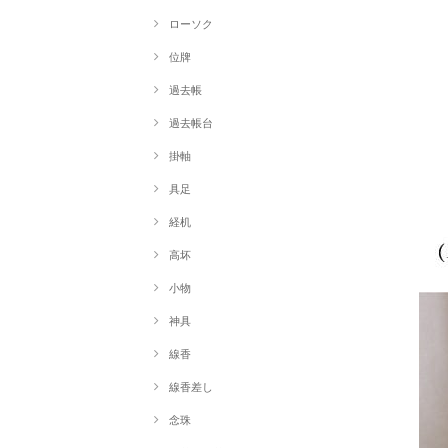
ローソク
位牌
過去帳
過去帳台
掛軸
具足
経机
高坏
小物
神具
線香
線香差し
念珠