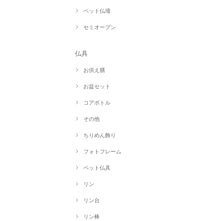
ペット仏壇
セミオープン
仏具
お供え膳
お盆セット
コアボトル
その他
ちりめん飾り
フォトフレーム
ペット仏具
リン
リン台
リン棒