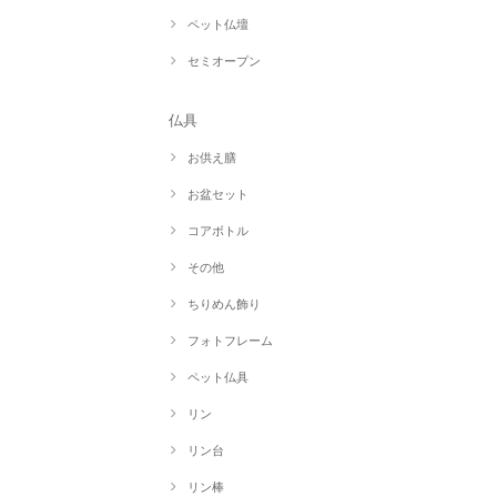
ペット仏壇
セミオープン
仏具
お供え膳
お盆セット
コアボトル
その他
ちりめん飾り
フォトフレーム
ペット仏具
リン
リン台
リン棒