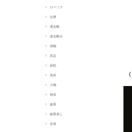
ローソク
位牌
過去帳
過去帳台
掛軸
具足
経机
高坏
小物
神具
線香
線香差し
念珠