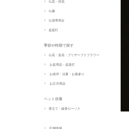
仏花・供花
仏像
仏壇専用台
盆提灯
季節や時期で探す
仏花・造花・プリザーブドフラワー
お盆用品・盆提灯
お彼岸・法要・お墓参り
お正月用品
ペット供養
香立て・線香ローソク
店舗情報