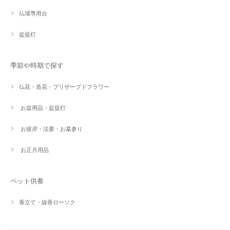
仏壇専用台
盆提灯
季節や時期で探す
仏花・造花・プリザーブドフラワー
お盆用品・盆提灯
お彼岸・法要・お墓参り
お正月用品
ペット供養
香立て・線香ローソク