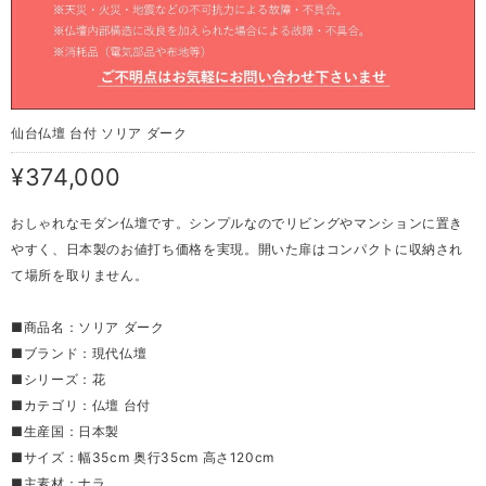
仙台仏壇 台付 ソリア ダーク
¥374,000
おしゃれなモダン仏壇です。シンプルなのでリビングやマンションに置き
やすく、日本製のお値打ち価格を実現。開いた扉はコンパクトに収納され
て場所を取りません。
■商品名：ソリア ダーク
■ブランド：現代仏壇
■シリーズ：花
■カテゴリ：仏壇 台付
■生産国：日本製
■サイズ：幅35cm 奥行35cm 高さ120cm
■主素材：ナラ