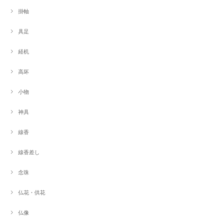
掛軸
具足
経机
高坏
小物
神具
線香
線香差し
念珠
仏花・供花
仏像