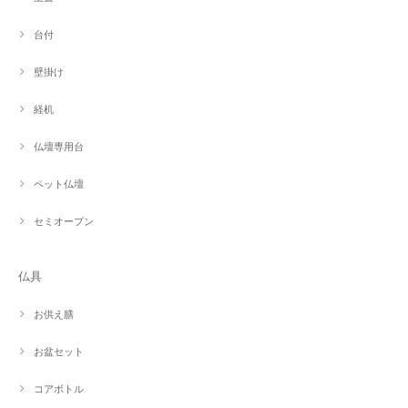
台付
壁掛け
経机
仏壇専用台
ペット仏壇
セミオープン
仏具
お供え膳
お盆セット
コアボトル