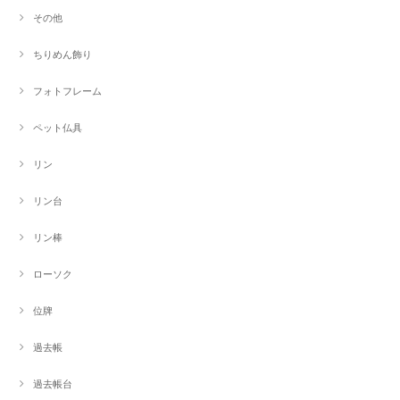
その他
ちりめん飾り
フォトフレーム
ペット仏具
リン
リン台
リン棒
ローソク
位牌
過去帳
過去帳台