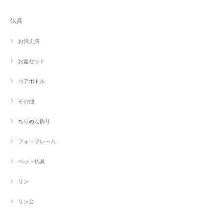
仏具
お供え膳
お盆セット
コアボトル
その他
ちりめん飾り
フォトフレーム
ペット仏具
リン
リン台