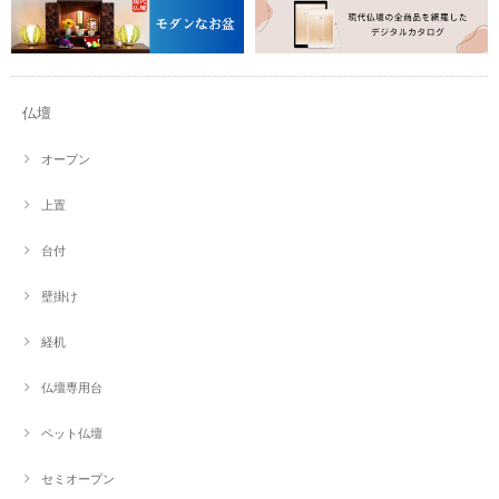
仏壇
オープン
上置
台付
壁掛け
経机
仏壇専用台
ペット仏壇
セミオープン