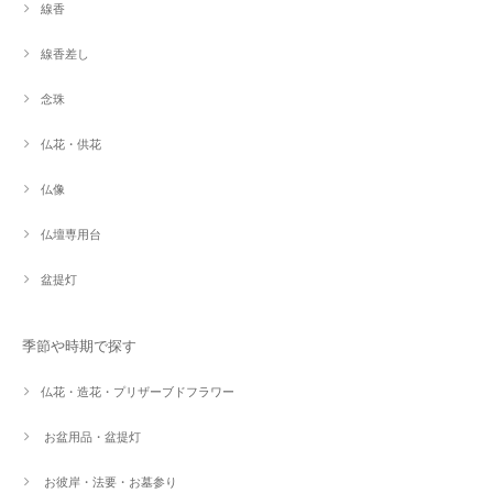
線香
線香差し
念珠
仏花・供花
仏像
仏壇専用台
盆提灯
季節や時期で探す
仏花・造花・プリザーブドフラワー
お盆用品・盆提灯
お彼岸・法要・お墓参り