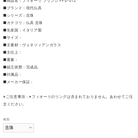
■商品名：フィオーリ フリンジ FFS-012
■ブランド：現代仏具
■シリーズ：念珠
■カテゴリ：仏具 念珠
■生産国：イタリア製
■サイズ：
■主素材：ヴェネツィアンガラス
■主仕上：
■重量：
■組立状態：完成品
■付属品：
■メーカー保証：
※ご注意事項：※フィオーリのリングは含まれておりません。あわせてご注
文ください。
種類