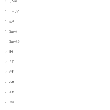
リン棒
ローソク
位牌
過去帳
過去帳台
掛軸
具足
経机
高坏
小物
神具