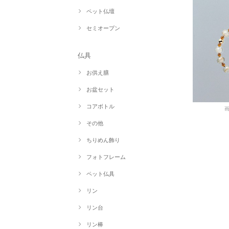
ペット仏壇
セミオープン
仏具
お供え膳
お盆セット
コアボトル
その他
ちりめん飾り
フォトフレーム
ペット仏具
リン
リン台
リン棒