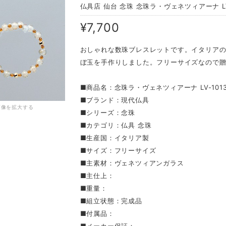
仏具店 仙台 念珠 念珠ラ・ヴェネツィアーナ LV
¥7,700
おしゃれな数珠ブレスレットです。イタリア
ぼ玉を手作りしました。フリーサイズなので
■商品名：念珠ラ・ヴェネツィアーナ LV-101
■ブランド：現代仏具
画像を拡大する
■シリーズ：念珠
■カテゴリ：仏具 念珠
■生産国：イタリア製
■サイズ：フリーサイズ
■主素材：ヴェネツィアンガラス
■主仕上：
■重量：
■組立状態：完成品
■付属品：
■メーカー保証：