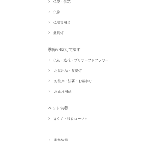
仏花・供花
仏像
仏壇専用台
盆提灯
季節や時期で探す
仏花・造花・プリザーブドフラワー
お盆用品・盆提灯
お彼岸・法要・お墓参り
お正月用品
ペット供養
香立て・線香ローソク
店舗情報