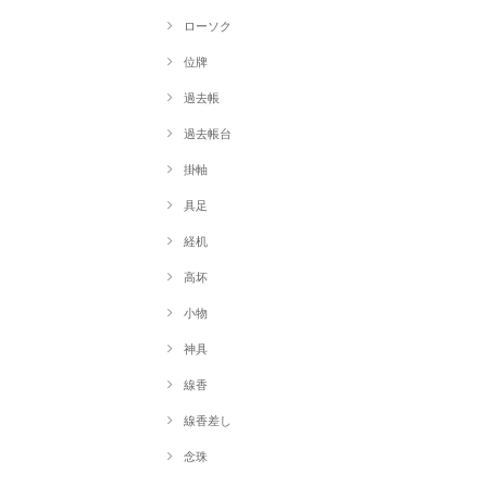
ローソク
位牌
過去帳
過去帳台
掛軸
具足
経机
高坏
小物
神具
線香
線香差し
念珠