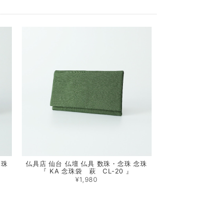
念珠
仏具店 仙台 仏壇 仏具 数珠・念珠 念珠
『 KA 念珠袋 萩 CL-20 』
¥1,980