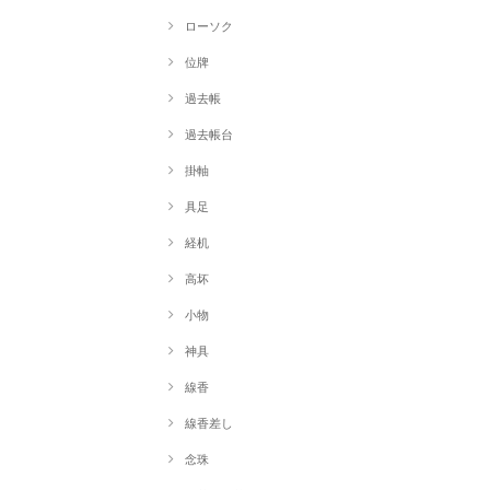
ローソク
位牌
過去帳
過去帳台
掛軸
具足
経机
高坏
小物
神具
線香
線香差し
念珠