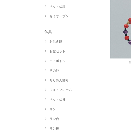
ペット仏壇
セミオープン
仏具
お供え膳
お盆セット
コアボトル
その他
ちりめん飾り
フォトフレーム
ペット仏具
リン
リン台
リン棒