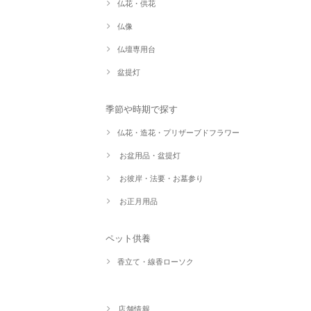
仏花・供花
仏像
仏壇専用台
盆提灯
季節や時期で探す
仏花・造花・プリザーブドフラワー
お盆用品・盆提灯
お彼岸・法要・お墓参り
お正月用品
ペット供養
香立て・線香ローソク
店舗情報