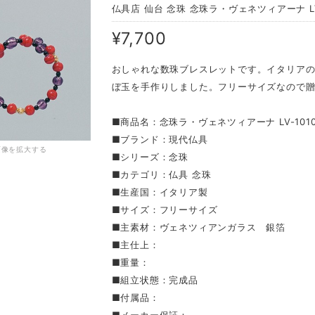
仏具店 仙台 念珠 念珠ラ・ヴェネツィアーナ LV
¥7,700
おしゃれな数珠ブレスレットです。イタリア
ぼ玉を手作りしました。フリーサイズなので
■商品名：念珠ラ・ヴェネツィアーナ LV-101
■ブランド：現代仏具
画像を拡大する
■シリーズ：念珠
■カテゴリ：仏具 念珠
■生産国：イタリア製
■サイズ：フリーサイズ
■主素材：ヴェネツィアンガラス 銀箔
■主仕上：
■重量：
■組立状態：完成品
■付属品：
■メーカー保証：