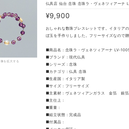
仏具店 仙台 念珠 念珠ラ・ヴェネツィアーナ LV
¥9,900
おしゃれな数珠ブレスレットです。イタリア
ぼ玉を手作りしました。フリーサイズなので
■商品名：念珠ラ・ヴェネツィアーナ LV-100
■ブランド：現代仏具
画像を拡大する
■シリーズ：念珠
■カテゴリ：仏具 念珠
■生産国：イタリア製
■サイズ：フリーサイズ
■主素材：ヴェネツィアンガラス 金箔 銀箔
■主仕上：
■重量：
■組立状態：完成品
■付属品：
■メーカー保証：