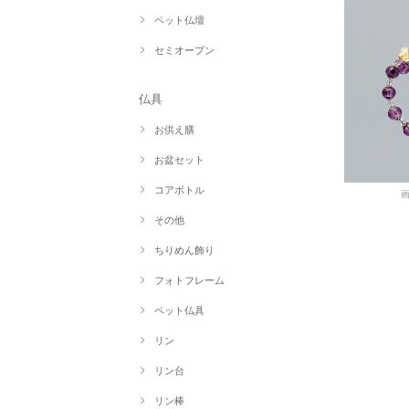
ペット仏壇
セミオープン
仏具
お供え膳
お盆セット
コアボトル
その他
ちりめん飾り
フォトフレーム
ペット仏具
リン
リン台
リン棒