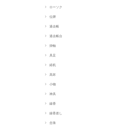
ローソク
位牌
過去帳
過去帳台
掛軸
具足
経机
高坏
小物
神具
線香
線香差し
念珠