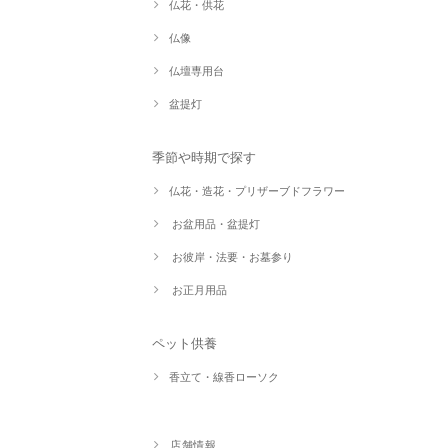
仏花・供花
仏像
仏壇専用台
盆提灯
季節や時期で探す
仏花・造花・プリザーブドフラワー
お盆用品・盆提灯
お彼岸・法要・お墓参り
お正月用品
ペット供養
香立て・線香ローソク
店舗情報