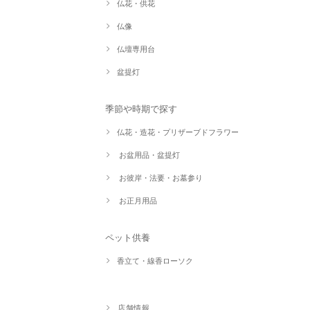
仏花・供花
仏像
仏壇専用台
盆提灯
季節や時期で探す
仏花・造花・プリザーブドフラワー
お盆用品・盆提灯
お彼岸・法要・お墓参り
お正月用品
ペット供養
香立て・線香ローソク
店舗情報