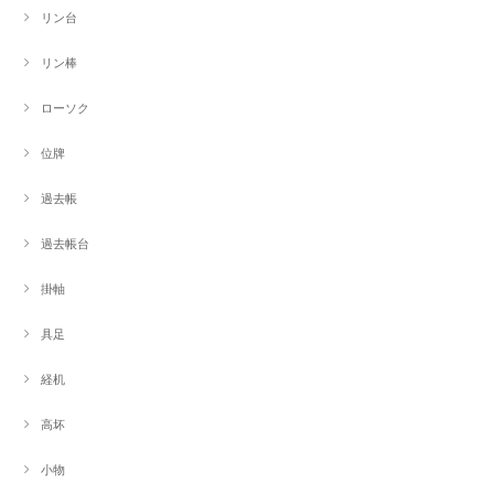
リン台
リン棒
ローソク
位牌
過去帳
過去帳台
掛軸
具足
経机
高坏
小物