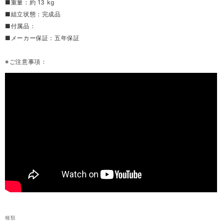
■重量：約 13 kg
■組立状態：完成品
■付属品：
■メーカー保証：五年保証
※ご注意事項：
種類