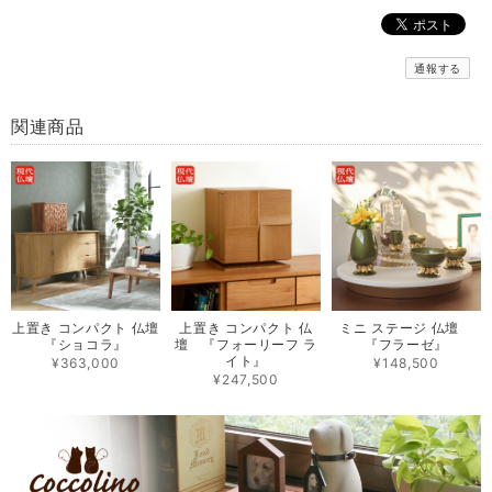
通報する
関連商品
上置き コンパクト 仏壇
上置き コンパクト 仏
ミニ ステージ 仏壇
『ショコラ』
壇 『フォーリーフ ラ
『フラーゼ』
イト』
¥363,000
¥148,500
¥247,500