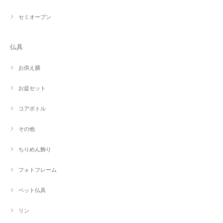
セミオープン
仏具
お供え膳
お盆セット
コアボトル
その他
ちりめん飾り
フォトフレーム
ペット仏具
リン