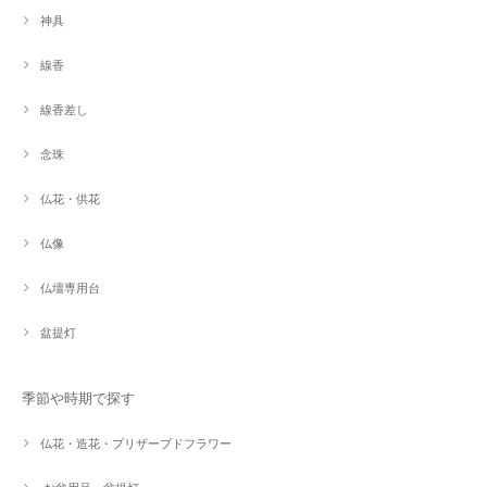
神具
線香
線香差し
念珠
仏花・供花
仏像
仏壇専用台
盆提灯
季節や時期で探す
仏花・造花・プリザーブドフラワー