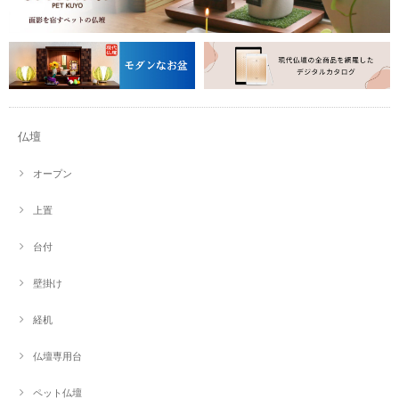
仏壇
オープン
上置
台付
壁掛け
経机
仏壇専用台
ペット仏壇