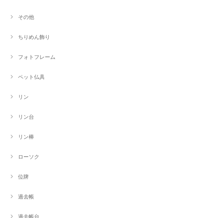
その他
ちりめん飾り
フォトフレーム
ペット仏具
リン
リン台
リン棒
ローソク
位牌
過去帳
過去帳台