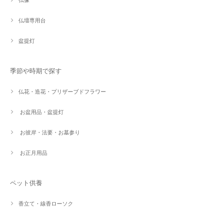
仏壇専用台
盆提灯
季節や時期で探す
仏花・造花・プリザーブドフラワー
お盆用品・盆提灯
お彼岸・法要・お墓参り
お正月用品
ペット供養
香立て・線香ローソク