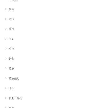
掛軸
具足
経机
高坏
小物
神具
線香
線香差し
念珠
仏花・供花
仏像