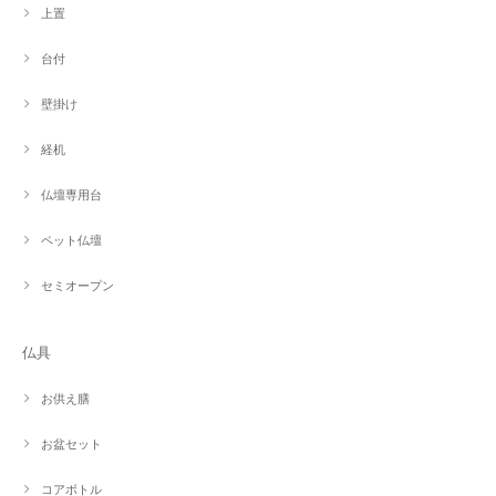
上置
台付
壁掛け
経机
仏壇専用台
ペット仏壇
セミオープン
仏具
お供え膳
お盆セット
コアボトル