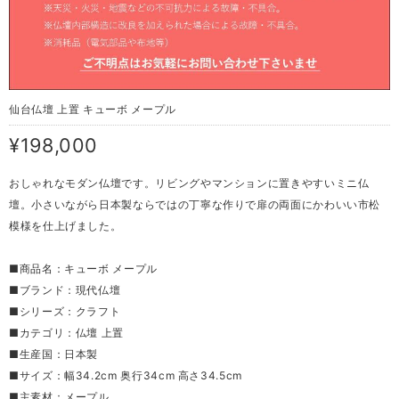
仙台仏壇 上置 キューボ メープル
¥198,000
おしゃれなモダン仏壇です。リビングやマンションに置きやすいミニ仏
壇。小さいながら日本製ならではの丁寧な作りで扉の両面にかわいい市松
模様を仕上げました。
■商品名：キューボ メープル
■ブランド：現代仏壇
■シリーズ：クラフト
■カテゴリ：仏壇 上置
■生産国：日本製
■サイズ：幅34.2cm 奥行34cm 高さ34.5cm
■主素材：メープル