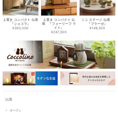
上置き コンパクト 仏壇
上置き コンパクト 仏
ミニ ステージ 仏壇
『ショコラ』
壇 『フォーリーフ ラ
『フラーゼ』
イト』
¥363,000
¥148,500
¥247,500
仏壇
オープン